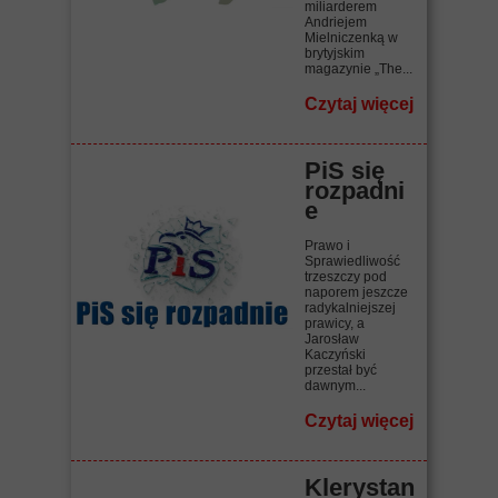
miliarderem
Andriejem
Mielniczenką w
brytyjskim
magazynie „The...
Czytaj więcej
PiS się
rozpadni
e
Prawo i
Sprawiedliwość
trzeszczy pod
naporem jeszcze
radykalniejszej
prawicy, a
Jarosław
Kaczyński
przestał być
dawnym...
Czytaj więcej
Klerystan