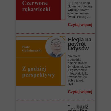
"(...) idę na urlop.
Solennie obiecuję
wrócić z nowym
spojrzeniem na
świat i Polskę z...
Czytaj więcej
Elegia na
powrót
Odysów
Na moim
podwórku
dzieciństwa w
świętym mieście
Częstochowie
mieszkało kilku
inwalidów. Żyli
sobie jakoś.
Byli...
Czytaj więcej
"... bądź