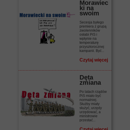
Morawiec
ki na
swoim
Secesja byłego
premiera z grupą
zwolenników
osłabi PiS i
wpłynie na
temperaturę
przyszłorocznej
kampanii. Być...
Czytaj więcej
Dęta
zmiana
Po latach rządów
PiS miało być
normalniej.
Służby miały
służyć, urzędy
urzędować, a
ministrowie
przestać...
Czytaj więcej