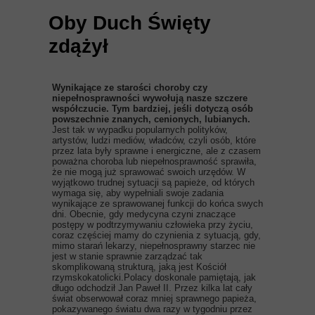
Oby Duch Święty
zdążył
Wynikające ze starości choroby czy
niepełnosprawności wywołują nasze szczere
współczucie. Tym bardziej, jeśli dotyczą osób
powszechnie znanych, cenionych, lubianych.
Jest tak w wypadku popularnych polityków,
artystów, ludzi mediów, władców, czyli osób, które
przez lata były sprawne i energiczne, ale z czasem
poważna choroba lub niepełnosprawność sprawiła,
że nie mogą już sprawować swoich urzędów. W
wyjątkowo trudnej sytuacji są papieże, od których
wymaga się, aby wypełniali swoje zadania
wynikające ze sprawowanej funkcji do końca swych
dni. Obecnie, gdy medycyna czyni znaczące
postępy w podtrzymywaniu człowieka przy życiu,
coraz częściej mamy do czynienia z sytuacją, gdy,
mimo starań lekarzy, niepełnosprawny starzec nie
jest w stanie sprawnie zarządzać tak
skomplikowaną strukturą, jaką jest Kościół
rzymskokatolicki.Polacy doskonale pamiętają, jak
długo odchodził Jan Paweł II. Przez kilka lat cały
świat obserwował coraz mniej sprawnego papieża,
pokazywanego światu dwa razy w tygodniu przez