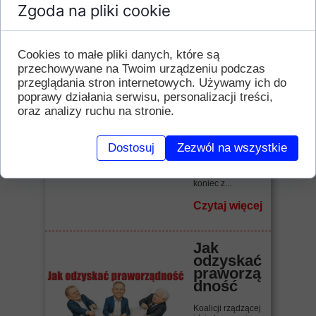
Zgoda na pliki cookie
Czytaj więcej
Cookies to małe pliki danych, które są
"Raj
ameryka
przechowywane na Twoim urządzeniu podczas
ński" bis
przeglądania stron internetowych. Używamy ich do
poprawy działania serwisu, personalizacji treści,
Biadolenie,
oraz analizy ruchu na stronie.
narzekanie,
zrzędzenie,
kwękanie.
Benzyna droga!
Dostosuj
Zezwól na wszystkie
Wszystko drogie!
Inflacja! Jak żyć,
jak związać
koniec z...
Czytaj więcej
Jak
odzyskać
praworzą
dność
Koalicji rządzącej