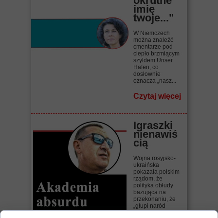
okrutne
imię
twoje..."
W Niemczech
można znaleźć
cmentarze pod
ciepło brzmiącym
szyldem Unser
Hafen, co
dosłownie
oznacza „nasz...
Czytaj więcej
Igraszki
nienawiś
cią
Wojna rosyjsko-
ukraińska
pokazała polskim
rządom, że
polityka obłudy
bazująca na
przekonaniu, że
„głupi naród
wszystko...