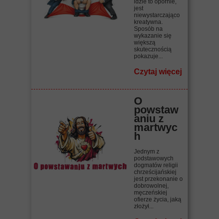
idzie to opornie,
jest
niewystarczająco
kreatywna.
Sposób na
wykazanie się
większą
skutecznością
pokazuje...
Czytaj więcej
O
powstaw
aniu z
martwyc
h
Jednym z
podstawowych
dogmatów religii
chrześcijańskiej
jest przekonanie o
dobrowolnej,
męczeńskiej
ofierze życia, jaką
złożył...