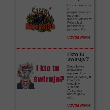
Urosła nam hydra
z
powyłamywanymi
mackami.
Kościół katolicki w
Polsce jest
państwem w
państwie. Pół...
Czytaj więcej
I kto tu
świruje?
Długa ławka
pisowskich
męczenników
powiększyła się o
kolejnych
więźniów
sumienia.
„To sprawa
uderzająca w
mój...
Czytaj więcej