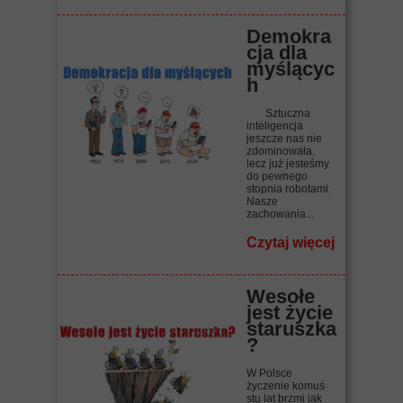
Demokra
cja dla
myślącyc
h
Sztuczna
inteligencja
jeszcze nas nie
zdominowała,
lecz już jesteśmy
do pewnego
stopnia robotami.
Nasze
zachowania...
Czytaj więcej
Wesołe
jest życie
staruszka
?
W Polsce
życzenie komuś
stu lat brzmi jak