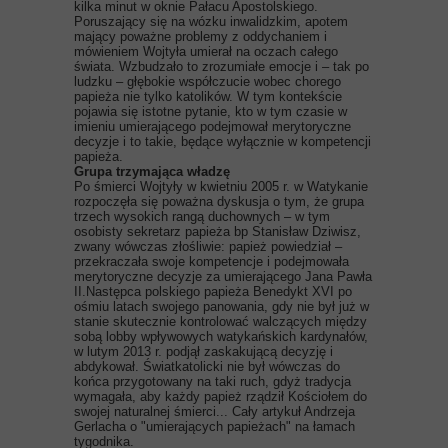
kilka minut w oknie Pałacu Apostolskiego.
Poruszający się na wózku inwalidzkim, apotem
mający poważne problemy z oddychaniem i
mówieniem Wojtyła umierał na oczach całego
świata. Wzbudzało to zrozumiałe emocje i – tak po
ludzku – głębokie współczucie wobec chorego
papieża nie tylko katolików. W tym kontekście
pojawia się istotne pytanie, kto w tym czasie w
imieniu umierającego podejmował merytoryczne
decyzje i to takie, będące wyłącznie w kompetencji
papieża.
Grupa trzymająca władzę
Po śmierci Wojtyły w kwietniu 2005 r. w Watykanie
rozpoczęła się poważna dyskusja o tym, że grupa
trzech wysokich rangą duchownych – w tym
osobisty sekretarz papieża bp Stanisław Dziwisz,
zwany wówczas złośliwie: papież powiedział –
przekraczała swoje kompetencje i podejmowała
merytoryczne decyzje za umierającego Jana Pawła
II.Następca polskiego papieża Benedykt XVI po
ośmiu latach swojego panowania, gdy nie był już w
stanie skutecznie kontrolować walczących między
sobą lobby wpływowych watykańskich kardynałów,
w lutym 2013 r. podjął zaskakującą decyzję i
abdykował. Światkatolicki nie był wówczas do
końca przygotowany na taki ruch, gdyż tradycja
wymagała, aby każdy papież rządził Kościołem do
swojej naturalnej śmierci... Cały artykuł Andrzeja
Gerlacha o "umierających papieżach" na łamach
tygodnika.