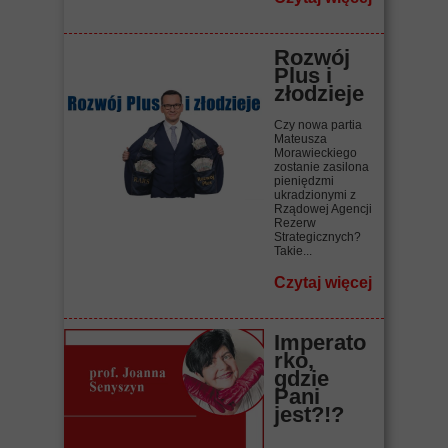
Rozwój
Plus i
złodzieje
Czy nowa partia
Mateusza
Morawieckiego
zostanie zasilona
pieniędzmi
ukradzionymi z
Rządowej Agencji
Rezerw
Strategicznych?
Takie...
Czytaj więcej
Imperato
rko,
gdzie
Pani
jest?!?