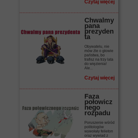
Czytaj więcej
Chwalmy
pana
prezyden
ta
Obywatelu, nie
mów źle o głowie
państwa, bo
trafisz na trzy lata
do więzienia!
Ale...
Czytaj więcej
Faza
połowicz
nego
rozpadu
Poruszenie wśród
politologów
wywołały felieton
oraz wywiad z