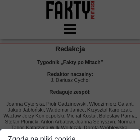
Redakcja
Tygodnik „Fakty po Mitach”
Redaktor naczelny:
J. Dariusz Cychol
Redaguje zespół:
Joanna Cyterska, Piotr Gadzinowski, Włodzimierz Galant,
Jakub Jabłoński, Waldemar Janiec, Krzysztof Karolczak,
Wacław Jerzy Koniecpolski, Michał Kostur, Bolesław Parma,
Stefan Płonicki, Anton Arbatow, Joanna Senyszyn, Norman
Tabor, Katarzyna Wilk-Wojtczak, Dorota Wróblewska.
Zgoda na pliki cookie