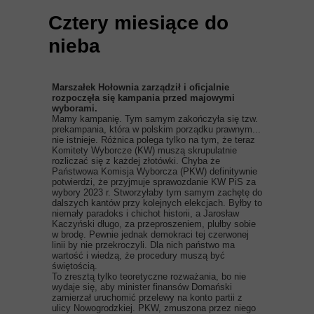
Cztery miesiące do
nieba
Marszałek Hołownia zarządził i oficjalnie
rozpoczęła się kampania przed majowymi
wyborami.
Mamy kampanię. Tym samym zakończyła się tzw.
prekampania, która w polskim porządku prawnym...
nie istnieje. Różnica polega tylko na tym, że teraz
Komitety Wyborcze (KW) muszą skrupulatnie
rozliczać się z każdej złotówki. Chyba że
Państwowa Komisja Wyborcza (PKW) definitywnie
potwierdzi, że przyjmuje sprawozdanie KW PiS za
wybory 2023 r. Stworzyłaby tym samym zachętę do
dalszych kantów przy kolejnych elekcjach. Byłby to
niemały paradoks i chichot historii, a Jarosław
Kaczyński długo, za przeproszeniem, plułby sobie
w brodę. Pewnie jednak demokraci tej czerwonej
linii by nie przekroczyli. Dla nich państwo ma
wartość i wiedzą, że procedury muszą być
świętością.
To zresztą tylko teoretyczne rozważania, bo nie
wydaje się, aby minister finansów Domański
zamierzał uruchomić przelewy na konto partii z
ulicy Nowogrodzkiej. PKW, zmuszona przez niego