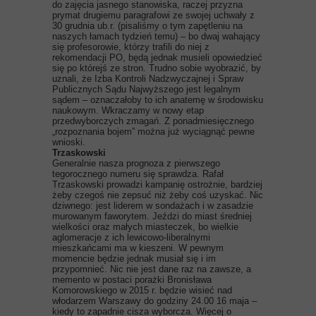
do zajęcia jasnego stanowiska, raczej przyzna
prymat drugiemu paragrafowi ze swojej uchwały z
30 grudnia ub.r. (pisaliśmy o tym zapętleniu na
naszych łamach tydzień temu) – bo dwaj wahający
się profesorowie, którzy trafili do niej z
rekomendacji PO, będą jednak musieli opowiedzieć
się po którejś ze stron. Trudno sobie wyobrazić, by
uznali, że Izba Kontroli Nadzwyczajnej i Spraw
Publicznych Sądu Najwyższego jest legalnym
sądem – oznaczałoby to ich anatemę w środowisku
naukowym. Wkraczamy w nowy etap
przedwyborczych zmagań. Z ponadmiesięcznego
„rozpoznania bojem” można już wyciągnąć pewne
wnioski.
Trzaskowski
Generalnie nasza prognoza z pierwszego
tegorocznego numeru się sprawdza. Rafał
Trzaskowski prowadzi kampanię ostrożnie, bardziej
żeby czegoś nie zepsuć niż żeby coś uzyskać. Nic
dziwnego: jest liderem w sondażach i w zasadzie
murowanym faworytem. Jeździ do miast średniej
wielkości oraz małych miasteczek, bo wielkie
aglomeracje z ich lewicowo-liberalnymi
mieszkańcami ma w kieszeni. W pewnym
momencie będzie jednak musiał się i im
przypomnieć. Nic nie jest dane raz na zawsze, a
memento w postaci porażki Bronisława
Komorowskiego w 2015 r. będzie wisieć nad
włodarzem Warszawy do godziny 24.00 16 maja –
kiedy to zapadnie cisza wyborcza. Więcej o