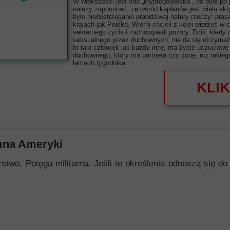
W większości jest ona „kryptogejowska”, bo była po 
należy zapominać, że wśród kapłanów jest wielu ak
było niedostrzeganie prawdziwej natury rzeczy: prasa
krajach jak Polska. Wierni chcieli z kolei wierzyć w
sekretnego życia i zachowywali pozory. Dziś, kiedy
seksualnego przez duchownych, nie da się utrzymać t
to taki człowiek jak każdy inny, ma życie uczuciowe
duchownego, który ma partnera czy żonę, niż takie
łamach tygodnika.
KLIK
mna Ameryki
 Potęga militarna. Jeśli te określenia odnoszą się do i