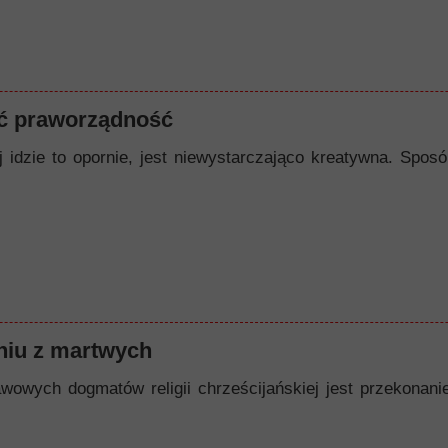
ć praworządność
ej idzie to opornie, jest niewystarczająco kreatywna. Spo
iu z martwych
owych dogmatów religii chrześcijańskiej jest przekonanie