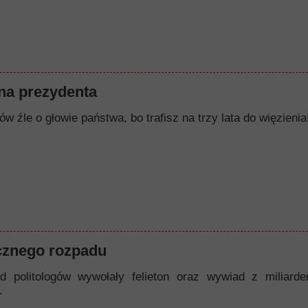
a prezydenta
w źle o głowie państwa, bo trafisz na trzy lata do więzienia!
cznego rozpadu
d politologów wywołały felieton oraz wywiad z miliard
.