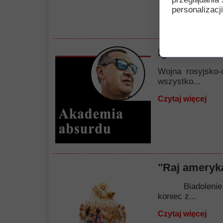
personalizacji
Igraszki nie
Wojna rosyjsko-
wszystko...
Czytaj więcej
"Raj ameryka
Biadolenie, nar
koniec z...
Czytaj więcej