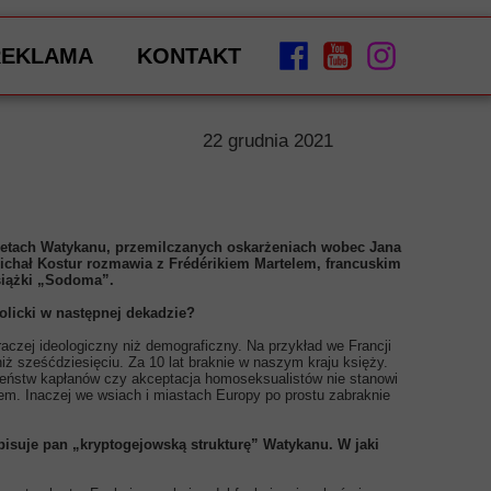
REKLAMA
KONTAKT
22 grudnia 2021
retach Watykanu, przemilczanych oskarżeniach wobec Jana
Michał Kostur rozmawia z Frédérikiem Martelem, francuskim
siążki „Sodoma”.
tolicki w następnej dekadzie?
aczej ideologiczny niż demograficzny. Na przykład we Francji
iż sześćdziesięciu. Za 10 lat braknie w naszym kraju księży.
żeństw kapłanów czy akceptacja homoseksualistów nie stanowi
iem. Inaczej we wsiach i miastach Europy po prostu zabraknie
isuje pan „kryptogejowską strukturę” Watykanu. W jaki