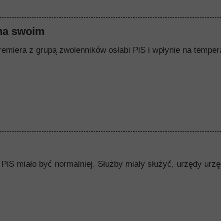
na swoim
remiera z grupą zwolenników osłabi PiS i wpłynie na tempera
PiS miało być normalniej. Służby miały służyć, urzędy urzę