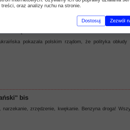
 treści, oraz analizy ruchu na stronie.
Dostosuj
Zezwól n
nawiścią
ukraińska pokazała polskim rządom, że polityka obłudy 
ński" bis
zekanie, zrzędzenie, kwękanie. Benzyna droga! Wszystk