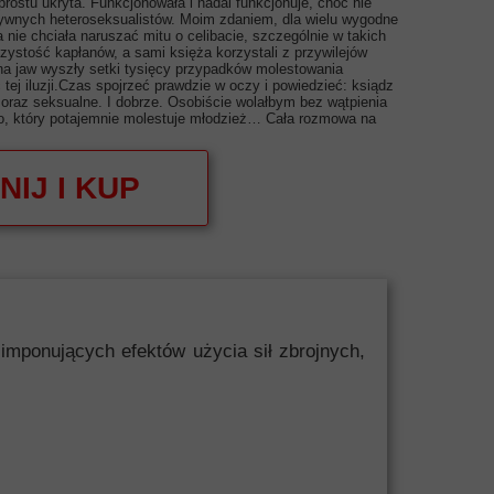
prostu ukryta. Funkcjonowała i nadal funkcjonuje, choć nie
tywnych heteroseksualistów. Moim zdaniem, dla wielu wygodne
 nie chciała naruszać mitu o celibacie, szczególnie w takich
 czystość kapłanów, a sami księża korzystali z przywilejów
 na jaw wyszły setki tysięcy przypadków molestowania
ej iluzji.Czas spojrzeć prawdzie w oczy i powiedzieć: ksiądz
 oraz seksualne. I dobrze. Osobiście wolałbym bez wątpienia
go, który potajemnie molestuje młodzież… Cała rozmowa na
NIJ I KUP
mponujących efektów użycia sił zbrojnych,