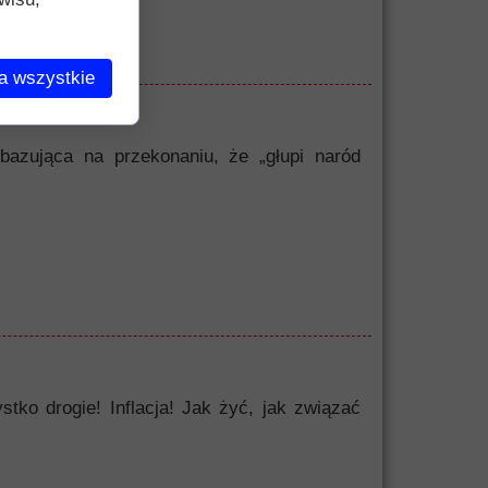
a wszystkie
bazująca na przekonaniu, że „głupi naród
o drogie! Inflacja! Jak żyć, jak związać