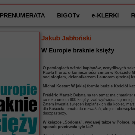
PRENUMERATA
BIGOTv
e-KLERKI
Jakub Jabłoński
W Europie braknie księży
O patologiach wśród kapłanów, wstydliwych sek
Pawła II oraz o konieczności zmian w Kościele 
socjologiem, dziennikarzem i autorem głośnej k
Michał Kostur: W jakiej formie będzie Kościół ka
Frédéric Martel:
Debata na ten temat ma charakter r
co roku umiera 800 księży, zaś wyświęca się mniej n
Zatem kwestia święceń kapłańskich dla kobiet, mał
dla Kościoła tematu do rozważań, ale jest obowiązk
duszpasterzy.
W książce „Sodoma”, wydanej także w Polsce, op
sposób przetrwała tyle lat?