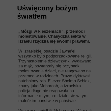
Uświęcony bożym
światłem
„Mózgi w kieszeniach”, przemoc i
molestowanie. Chasydzka sekta w
Izraelu rządziła się swoimi prawami.
W izraelskiej osadzie Jawne’el
wszystko było podporządkowane religii.
Trzynastoletnie dziewczynki wydawano
za mąż, powtarzały się przypadki
molestowania dzieci, nie reagowano na
przemoc w rodzinach. Prawo dyktował
natchniony rabi Eliezer Sholmo Schick,
znany jako Mohorosh, a izraelska
policja długo nie reagowała na
informacje o tym, co działo się w tym
maleńkim państwie w państwie.
Wyznawcy wielbili Mohorosha. Wierzyli