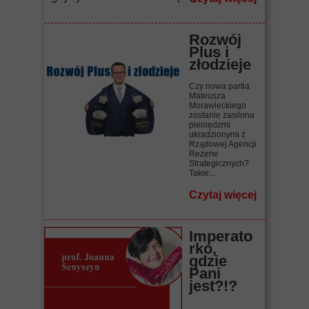
Rozwój
Plus i
złodzieje
Czy nowa partia
Mateusza
Morawieckiego
zostanie zasilona
pieniędzmi
ukradzionymi z
Rządowej Agencji
Rezerw
Strategicznych?
Takie...
Czytaj więcej
Imperato
rko,
gdzie
Pani
jest?!?