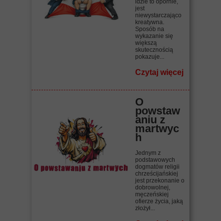
idzie to opornie,
jest
niewystarczająco
kreatywna.
Sposób na
wykazanie się
większą
skutecznością
pokazuje...
Czytaj więcej
O
powstaw
aniu z
martwyc
h
Jednym z
podstawowych
dogmatów religii
chrześcijańskiej
jest przekonanie o
dobrowolnej,
męczeńskiej
ofierze życia, jaką
złożył...