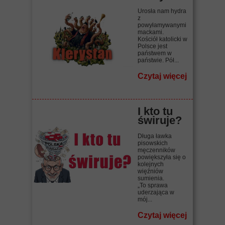
Urosła nam hydra
z
powyłamywanymi
mackami.
Kościół katolicki w
Polsce jest
państwem w
państwie. Pół...
Czytaj więcej
I kto tu
świruje?
Długa ławka
pisowskich
męczenników
powiększyła się o
kolejnych
więźniów
sumienia.
„To sprawa
uderzająca w
mój...
Czytaj więcej