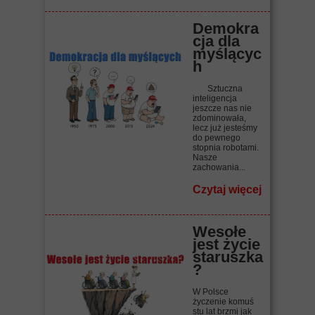
Demokra
cja dla
myślącyc
h
Sztuczna
inteligencja
jeszcze nas nie
zdominowała,
lecz już jesteśmy
do pewnego
stopnia robotami.
Nasze
zachowania...
Czytaj więcej
Wesołe
jest życie
staruszka
?
W Polsce
życzenie komuś
stu lat brzmi jak