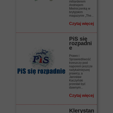
miliarderem
Andriejem
Mielniczenką w
brytyjskim
magazynie „The...
Czytaj więcej
PiS się
rozpadni
e
Prawo i
Sprawiedliwość
trzeszczy pod
naporem jeszcze
radykalniejszej
prawicy, a
Jarosław
Kaczyński
przestał być
dawnym...
Czytaj więcej
Klerystan