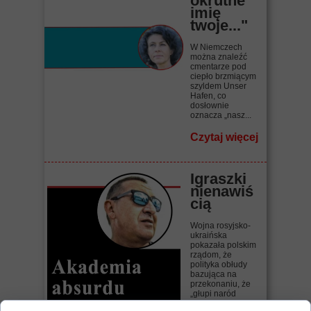
okrutne
imię
twoje..."
W Niemczech
można znaleźć
cmentarze pod
ciepło brzmiącym
szyldem Unser
Hafen, co
dosłownie
oznacza „nasz...
Czytaj więcej
Igraszki
nienawiś
cią
Wojna rosyjsko-
ukraińska
pokazała polskim
rządom, że
polityka obłudy
bazująca na
przekonaniu, że
„głupi naród
wszystko...