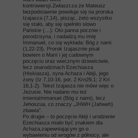
kontrowersji.Zwłaszcza że Mateusz
bezpodstawnie powołuje się na proroka
Izajasza (7,14), pisząc, żeto wszystko
się stało, aby się spełniło słowo
Pańskie (…): Oto panna pocznie i
porodzisyna, i nadadzą mu imię
Immanuel, co się wykłada: Bóg z nami
(1,22-23). Prorok Izajasznie pisał
bowiem o Marii i jej cudownym
poczęciu oraz wiecznym dziewictwie,
lecz onarodzinach Ezechiasza
(Hiskiasza), syna Achaza i Abiji, jego
żony (Iz 7,10-16, por. 2 Krn29,1; 2 Krl
18,1-2). Tekst Izajasza nie mówi więc o
Jezusie. Nie nadano mu też
imieniaImmanuel (Bóg z nami), lecz
Jehoszua, co znaczy „JHWH (Jahweh)
zbawia”.
Po drugie – to poczęcie Abiji i urodzenie
Ezechiasza miało być znakiem dla
Achaza,zapewniającym go o
wybawieniu od wrogów z północy, ale