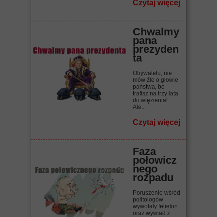
Czytaj więcej
Chwalmy
pana
prezyden
ta
Obywatelu, nie
mów źle o głowie
państwa, bo
trafisz na trzy lata
do więzienia!
Ale...
Czytaj więcej
Faza
połowicz
nego
rozpadu
Poruszenie wśród
politologów
wywołały felieton
oraz wywiad z