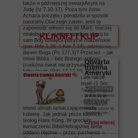
także o późniejszej inwazjiAsyrii na
Judę (Iz 7,10-17). Poza tym żona
Achaza poczęła i porodziła w sposób
naturalny.Dlaczego zatem, jeśli tę
zapowiedź odnosi się do Marii, inaczej
miałoby być w jejprzypadku, skoro to
KLIKNIJ I KUP
sam Bóg uświęcił pożycie małżeńskie
(por. Rdz 1,28; 1 Kor 7,14), adzieci są
darem Boga (Ps 127,3)? Przecież – jak
mówi Biblia – bez Bożego wpływu
Otwarta
(cudu)na świat nie przyszedłby nie
trumna
tylko Izaak (Rdz 17,17.19; 18,11),
Ameryki
Jakub i Ezaw (Rdz 25,21),ale także
Samson (Sdz 13,2-3), Samuel (1 Sm
Supermocarstwo.
1,2.5.22-23) oraz Jan, syn Zachariasza
Potęga militarna.
(Łk1,7.24-25).Po trzecie – w tekście
Jeśli te określenia
odnoszą się do
Izajasza (7,14) występuje hebrajskie
imponujących
słowo almah oznaczającemłodą
efektów użycia sił
zbrojnych, nie...
kobietę. Jak jednak pisze katolicki
teolog Hans Kűng, W greckim
Czytaj więcej
tłumaczeniu BibliiHebrajskiej alma
oddano błędnie – przez parthenos =