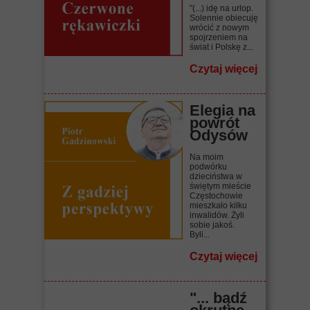
"(...) idę na urlop.
Solennie obiecuję
wrócić z nowym
spojrzeniem na
świat i Polskę z...
Czytaj więcej
Elegia na
powrót
Odysów
Na moim
podwórku
dzieciństwa w
świętym mieście
Częstochowie
mieszkało kilku
inwalidów. Żyli
sobie jakoś.
Byli...
Czytaj więcej
"... bądź