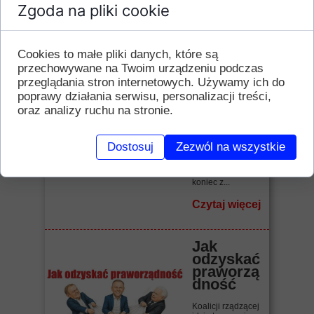
Zgoda na pliki cookie
Czytaj więcej
Cookies to małe pliki danych, które są
"Raj
ameryka
przechowywane na Twoim urządzeniu podczas
ński" bis
przeglądania stron internetowych. Używamy ich do
poprawy działania serwisu, personalizacji treści,
Biadolenie,
oraz analizy ruchu na stronie.
narzekanie,
zrzędzenie,
kwękanie.
Benzyna droga!
Dostosuj
Zezwól na wszystkie
Wszystko drogie!
Inflacja! Jak żyć,
jak związać
koniec z...
Czytaj więcej
Jak
odzyskać
praworzą
dność
Koalicji rządzącej