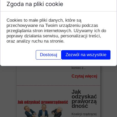
Zgoda na pliki cookie
Czytaj więcej
Cookies to małe pliki danych, które są
"Raj
ameryka
przechowywane na Twoim urządzeniu podczas
ński" bis
przeglądania stron internetowych. Używamy ich do
poprawy działania serwisu, personalizacji treści,
Biadolenie,
oraz analizy ruchu na stronie.
narzekanie,
zrzędzenie,
kwękanie.
Benzyna droga!
Dostosuj
Zezwól na wszystkie
Wszystko drogie!
Inflacja! Jak żyć,
jak związać
koniec z...
Czytaj więcej
Jak
odzyskać
praworzą
dność
Koalicji rządzącej