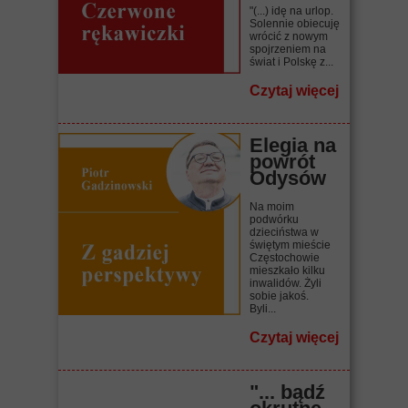
"(...) idę na urlop.
Solennie obiecuję
wrócić z nowym
spojrzeniem na
świat i Polskę z...
Czytaj więcej
Elegia na
powrót
Odysów
Na moim
podwórku
dzieciństwa w
świętym mieście
Częstochowie
mieszkało kilku
inwalidów. Żyli
sobie jakoś.
Byli...
Czytaj więcej
"... bądź