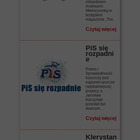
miliarderem
Andriejem
Mielniczenką w
brytyjskim
magazynie „The...
Czytaj więcej
PiS się
rozpadni
e
Prawo i
Sprawiedliwość
trzeszczy pod
naporem jeszcze
radykalniejszej
prawicy, a
Jarosław
Kaczyński
przestał być
dawnym...
Czytaj więcej
Klerystan