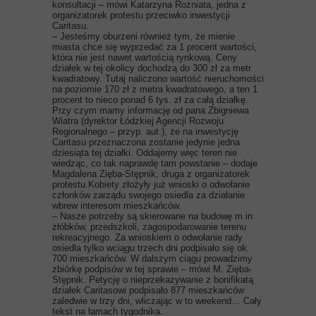
konsultacji – mówi Katarzyna Rożniata, jedna z
organizatorek protestu przeciwko inwestycji
Caritasu.
– Jesteśmy oburzeni również tym, że mienie
miasta chce się wyprzedać za 1 procent wartości,
która nie jest nawet wartością rynkową. Ceny
działek w tej okolicy dochodzą do 300 zł za metr
kwadratowy. Tutaj naliczono wartość nieruchomości
na poziomie 170 zł z metra kwadratowego, a ten 1
procent to nieco ponad 6 tys. zł za całą działkę.
Przy czym mamy informację od pana Zbigniewa
Wiatra (dyrektor Łódzkiej Agencji Rozwoju
Regionalnego – przyp. aut.), że na inwestycję
Caritasu przeznaczona zostanie jedynie jedna
dziesiąta tej działki. Oddajemy więc teren nie
wiedząc, co tak naprawdę tam powstanie – dodaje
Magdalena Zięba-Stępnik, druga z organizatorek
protestu.Kobiety złożyły już wnioski o odwołanie
członków zarządu swojego osiedla za działanie
wbrew interesom mieszkańców.
– Nasze potrzeby są skierowane na budowę m.in.
żłóbków, przedszkoli, zagospodarowanie terenu
rekreacyjnego. Za wnioskiem o odwołanie rady
osiedla tylko wciągu trzech dni podpisało się ok.
700 mieszkańców. W dalszym ciągu prowadzimy
zbiórkę podpisów w tej sprawie – mówi M. Zięba-
Stępnik. Petycję o nieprzekazywanie z bonifikatą
działek Caritasowi podpisało 877 mieszkańców
zaledwie w trzy dni, wliczając w to weekend… Cały
tekst na łamach tygodnika.