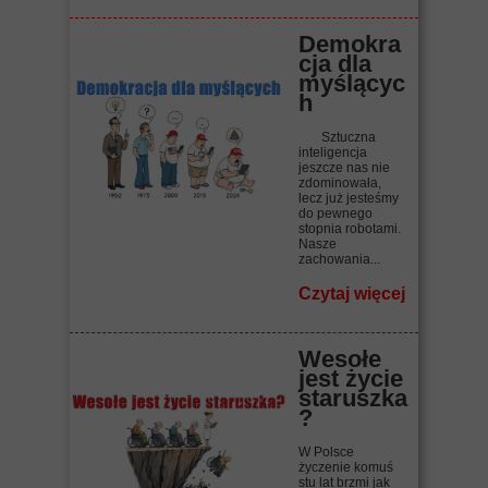
Demokra
cja dla
myślącyc
h
Sztuczna
inteligencja
jeszcze nas nie
zdominowała,
lecz już jesteśmy
do pewnego
stopnia robotami.
Nasze
zachowania...
Czytaj więcej
Wesołe
jest życie
staruszka
?
W Polsce
życzenie komuś
stu lat brzmi jak