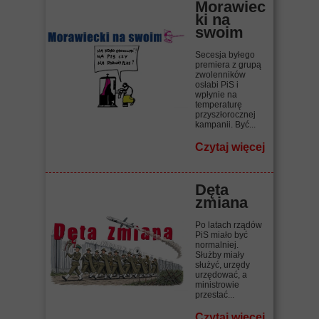
Morawiec
ki na
swoim
Secesja byłego
premiera z grupą
zwolenników
osłabi PiS i
wpłynie na
temperaturę
przyszłorocznej
kampanii. Być...
Czytaj więcej
Dęta
zmiana
Po latach rządów
PiS miało być
normalniej.
Służby miały
służyć, urzędy
urzędować, a
ministrowie
przestać...
Czytaj więcej