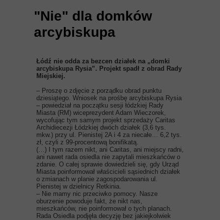
"Nie" dla domków
arcybiskupa
Łódź nie odda za bezcen działek na „domki
arcybiskupa Rysia”. Projekt spadł z obrad Rady
Miejskiej.
– Proszę o zdjęcie z porządku obrad punktu
dziesiątego. Wniosek na prośbę arcybiskupa Rysia
– powiedział na początku sesji łódzkiej Rady
Miasta (RM) wiceprezydent Adam Wieczorek,
wycofując tym samym projekt sprzedaży Caritas
Archidiecezji Łódzkiej dwóch działek (3,6 tys.
mkw.) przy ul. Pienistej 2A i 4 za niecałe… 6,2 tys.
zł, czyli z 99-procentową bonifikatą.
(…) I tym razem nikt, ani Caritas, ani miejscy radni,
ani nawet rada osiedla nie zapytali mieszkańców o
zdanie. O całej sprawie dowiedzieli się, gdy Urząd
Miasta poinformował właścicieli sąsiednich działek
o zmianach w planie zagospodarowania ul.
Pienistej w dzielnicy Retkinia.
– Nie mamy nic przeciwko pomocy. Nasze
oburzenie powoduje fakt, że nikt nas,
mieszkańców, nie poinformował o tych planach.
Rada Osiedla podjęła decyzję bez jakiejkolwiek