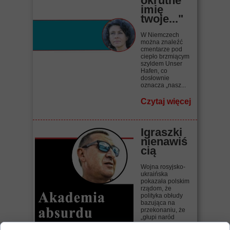
okrutne
imię
twoje..."
W Niemczech
można znaleźć
cmentarze pod
ciepło brzmiącym
szyldem Unser
Hafen, co
dosłownie
oznacza „nasz...
Czytaj więcej
Igraszki
nienawiś
cią
Wojna rosyjsko-
ukraińska
pokazała polskim
rządom, że
polityka obłudy
bazująca na
przekonaniu, że
„głupi naród
wszystko...