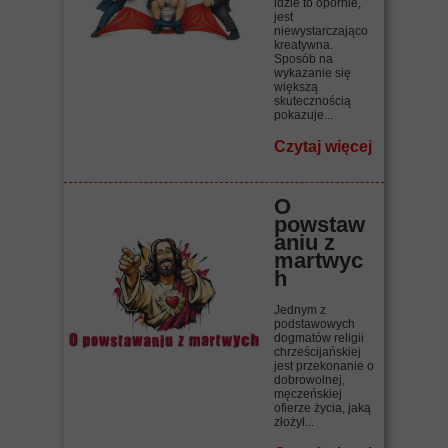
idzie to opornie,
jest
niewystarczająco
kreatywna.
Sposób na
wykazanie się
większą
skutecznością
pokazuje...
Czytaj więcej
O
powstaw
aniu z
martwyc
h
Jednym z
podstawowych
dogmatów religii
chrześcijańskiej
jest przekonanie o
dobrowolnej,
męczeńskiej
ofierze życia, jaką
złożył...