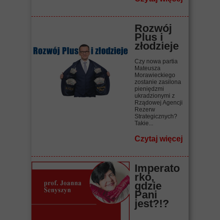
Rozwój
Plus i
złodzieje
Czy nowa partia
Mateusza
Morawieckiego
zostanie zasilona
pieniędzmi
ukradzionymi z
Rządowej Agencji
Rezerw
Strategicznych?
Takie...
Czytaj więcej
Imperato
rko,
gdzie
Pani
jest?!?