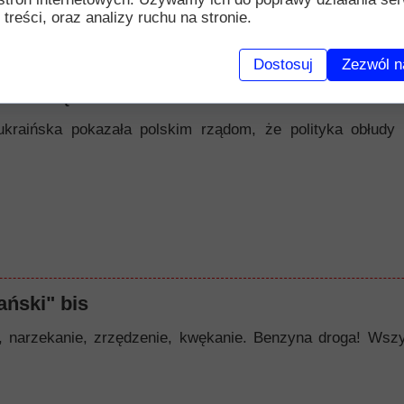
 treści, oraz analizy ruchu na stronie.
Dostosuj
Zezwól n
nawiścią
ukraińska pokazała polskim rządom, że polityka obłudy 
ński" bis
zekanie, zrzędzenie, kwękanie. Benzyna droga! Wszystk