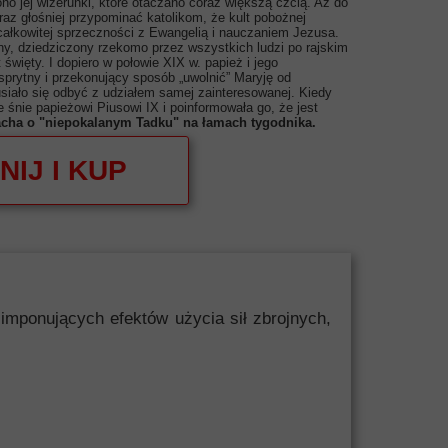
no jej wizerunki, które otaczano coraz większą czcią. Aż do
az głośniej przypominać katolikom, że kult pobożnej
 całkowitej sprzeczności z Ewangelią i nauczaniem Jezusa.
dny, dziedziczony rzekomo przez wszystkich ludzi po rajskim
więty. I dopiero w połowie XIX w. papież i jego
sprytny i przekonujący sposób „uwolnić” Maryję od
siało się odbyć z udziałem samej zainteresowanej. Kiedy
 śnie papieżowi Piusowi IX i poinformowała go, że jest
lacha o "niepokalanym Tadku" na łamach tygodnika.
NIJ I KUP
mponujących efektów użycia sił zbrojnych,