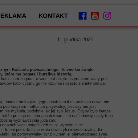
REKLAMA
KONTAKT
11 grudnia 2025
icznym Kościoła powszechnego. To wielkie święto
 które ma bogatą i burzliwą historię.
 katolickim dogmat, a więc jest objęte przymusem wiary pod
awców katolicyzmu go nie rozumie i często źle interpretuje.
, umierał na krzyżu, jego apostołom ii ch uczniom nawet nie
a pod krzyżem matka ich przywódcy, jest czy nie jest
 nie myślała, podobnie jak jej syn Jezus. Gdyby było inaczej,
Także po jego śmierci apostołowie i ich naśladowcy nigdy tego
 pobożną wyznawczynią judaizmu.
ruzach wielu pogańskich religii wyrosło silne
i, to oni przez kolejne wieki stworzyli niewyobrażalny dla
ielki, że porównywalny był z kultem jej pierworodnego syna.