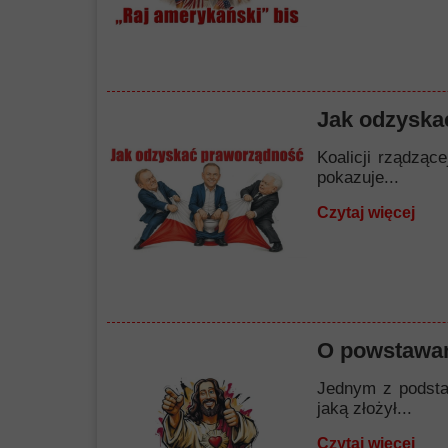
Jak odzyska
Koalicji rządząc
pokazuje...
Czytaj więcej
O powstawan
Jednym z podstaw
jaką złożył...
Czytaj więcej