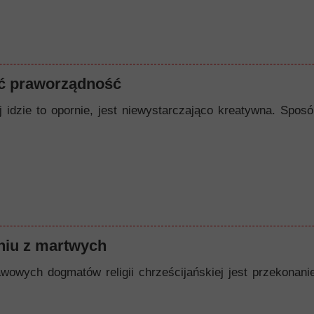
ć praworządność
ej idzie to opornie, jest niewystarczająco kreatywna. Spo
iu z martwych
owych dogmatów religii chrześcijańskiej jest przekonanie