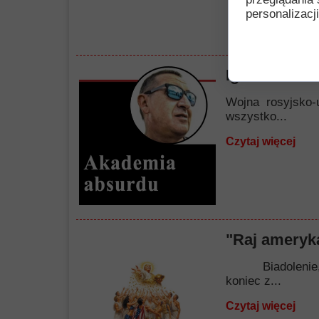
personalizacji
Igraszki nie
Wojna rosyjsko-
wszystko...
Czytaj więcej
"Raj ameryka
Biadolenie, nar
koniec z...
Czytaj więcej