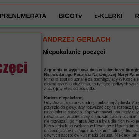
PRENUMERATA
BIGOTv
e-KLERKI
ANDRZEJ GERLACH
Niepokalanie poczęci
8 grudnia to wyjątkowa data w kalendarzu liturg
Niepokalanego Poczęcia Najświętszej Maryi Panny,
Mimo iż zostało uznane za obowiązujący w Kościele
groźbą grzechu ciężkiego, to tysiące gorliwych wyzn
Zacznijmy więc od początku.
Kariera niepokalanej
Gdy Jezus, syn przykładnej i pobożnej Żydówki Maryi
przyszło do głowy, aby rozważać czy ta rozpaczając
niepokalanie poczęta. Zapewne nawet ona nigdy o tym
niewątpliwie wspomniałby o sprawie swoim uczniom. 
nie rozważali, bo matka Jezusa była dla nich tylko
Kiedy jednak po wiekach w Cesarstwie Rzymskim na g
chrześcijaństwo, a jego strażnikami stali się duchown
dawnych apostołów kult matki Jezusa. Niekiedy tak w