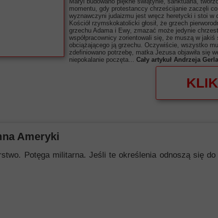
Maryi budowano piękne świątynie, sanktuaria, tworzo
momentu, gdy protestanccy chrześcijanie zaczęli cor
wyznawczyni judaizmu jest wręcz heretycki i stoi w
Kościół rzymskokatolicki głosił, że grzech pierworo
grzechu Adama i Ewy, zmazać może jedynie chrzest ś
współpracownicy zorientowali się, że muszą w jakiś 
obciążającego ją grzechu. Oczywiście, wszystko mu
zdefiniowano potrzebę, matka Jezusa objawiła się we
niepokalanie poczęta...
Cały artykuł Andrzeja Ger
KLIK
mna Ameryki
 Potęga militarna. Jeśli te określenia odnoszą się do i