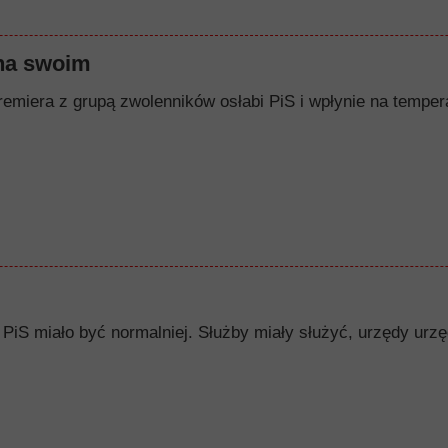
na swoim
remiera z grupą zwolenników osłabi PiS i wpłynie na tempera
PiS miało być normalniej. Służby miały służyć, urzędy urzę