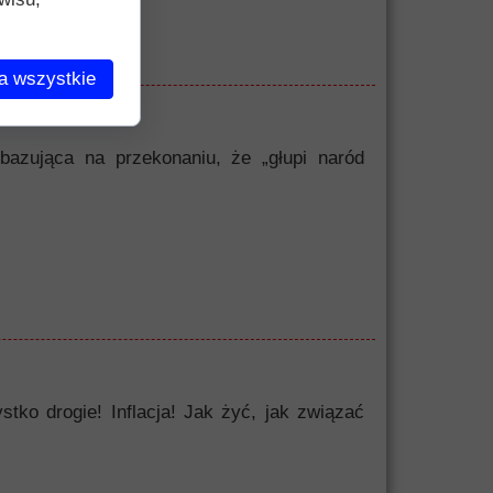
a wszystkie
bazująca na przekonaniu, że „głupi naród
o drogie! Inflacja! Jak żyć, jak związać