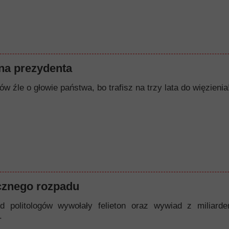
a prezydenta
w źle o głowie państwa, bo trafisz na trzy lata do więzienia!
cznego rozpadu
d politologów wywołały felieton oraz wywiad z miliard
.