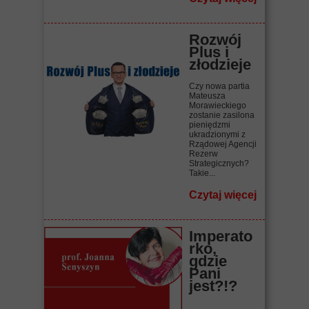
Rozwój
Plus i
złodzieje
Czy nowa partia
Mateusza
Morawieckiego
zostanie zasilona
pieniędzmi
ukradzionymi z
Rządowej Agencji
Rezerw
Strategicznych?
Takie...
Czytaj więcej
Imperato
rko,
gdzie
Pani
jest?!?