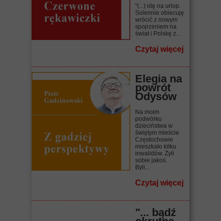
"(...) idę na urlop.
Solennie obiecuję
wrócić z nowym
spojrzeniem na
świat i Polskę z...
Czytaj więcej
Elegia na
powrót
Odysów
Na moim
podwórku
dzieciństwa w
świętym mieście
Częstochowie
mieszkało kilku
inwalidów. Żyli
sobie jakoś.
Byli...
Czytaj więcej
"... bądź