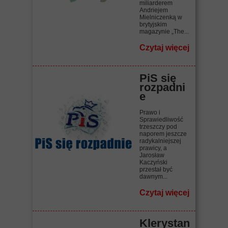
miliarderem
Andriejem
Mielniczenką w
brytyjskim
magazynie „The...
Czytaj więcej
PiS się
rozpadni
e
Prawo i
Sprawiedliwość
trzeszczy pod
naporem jeszcze
radykalniejszej
prawicy, a
Jarosław
Kaczyński
przestał być
dawnym...
Czytaj więcej
Klerystan