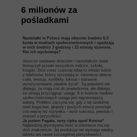
6 milionów za
pośladkami
Nastolatki w Polsce mają obecnie średnio 6,5
konta w mediach społecznościowych i spędzają
w nich średnio 3 godziny i 23 minuty dziennie.
Kto ich wychowuje?
Jeszcze niedawno dzieciom i nastolatkom świat
tłumaczyli przede wszystkim rodzice, szkoła,
książki. Dziś coraz częściej robią to młodzi ludzie
z telefonów, którzy sprzedają w internecie własne
ciała, emocje, konflikty, luksus i starannie
wyreżyserowane „idealne życie”. Są popularni nie
dlatego, że mają coś do powiedzenia, ale dlatego,
że umieją przyciągnąć uwagę. A w świecie mediów
społecznościowych uwaga jest najcenniejszą
walutą. Problem zaczyna się, gdy z tej tandetnej
rewii bogactwa, głupoty i pustych emocji powstaje
coś więcej niż rozrywka – wzór sukcesu, prestiżu i
marzeń o przyszłości.
Ja jestem Fagata, sexy cipka spod Konina*
Najbardziej prymitywna treść w internecie ma się
dziś znakomicie. Jej produkcja nie wymaga wiedzy,
talentu ani nawet szczególnej pomysłowości.