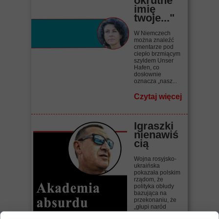
okrutne
imię
twoje..."
W Niemczech
można znaleźć
cmentarze pod
ciepło brzmiącym
szyldem Unser
Hafen, co
dosłownie
oznacza „nasz...
Czytaj więcej
Igraszki
nienawiś
cią
Wojna rosyjsko-
ukraińska
pokazała polskim
rządom, że
polityka obłudy
bazująca na
przekonaniu, że
„głupi naród
wszystko...