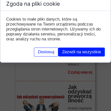
Zgoda na pliki cookie
Czytaj więcej
Cookies to małe pliki danych, które są
"Raj
ameryka
przechowywane na Twoim urządzeniu podczas
ński" bis
przeglądania stron internetowych. Używamy ich do
poprawy działania serwisu, personalizacji treści,
Biadolenie,
oraz analizy ruchu na stronie.
narzekanie,
zrzędzenie,
kwękanie.
Benzyna droga!
Dostosuj
Zezwól na wszystkie
Wszystko drogie!
Inflacja! Jak żyć,
jak związać
koniec z...
Czytaj więcej
Jak
odzyskać
praworzą
dność
Koalicji rządzącej