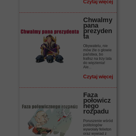
Czytaj więcej
Chwalmy
pana
prezyden
ta
Obywatelu, nie
mów źle o głowie
państwa, bo
trafisz na trzy lata
do więzienia!
Ale...
Czytaj więcej
Faza
połowicz
nego
rozpadu
Poruszenie wśród
politologów
wywołały felieton
oraz wywiad z