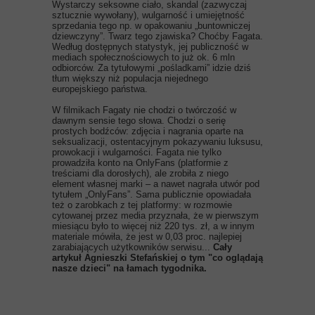
Wystarczy seksowne ciało, skandal (zazwyczaj
sztucznie wywołany), wulgarność i umiejętność
sprzedania tego np. w opakowaniu „buntowniczej
dziewczyny”. Twarz tego zjawiska? Choćby Fagata.
Według dostępnych statystyk, jej publiczność w
mediach społecznościowych to już ok. 6 mln
odbiorców. Za tytułowymi „pośladkami” idzie dziś
tłum większy niż populacja niejednego
europejskiego państwa.
W filmikach Fagaty nie chodzi o twórczość w
dawnym sensie tego słowa. Chodzi o serię
prostych bodźców: zdjęcia i nagrania oparte na
seksualizacji, ostentacyjnym pokazywaniu luksusu,
prowokacji i wulgarności. Fagata nie tylko
prowadziła konto na OnlyFans (platformie z
treściami dla dorosłych), ale zrobiła z niego
element własnej marki – a nawet nagrała utwór pod
tytułem „OnlyFans”. Sama publicznie opowiadała
też o zarobkach z tej platformy: w rozmowie
cytowanej przez media przyznała, że w pierwszym
miesiącu było to więcej niż 220 tys. zł, a w innym
materiale mówiła, że jest w 0,03 proc. najlepiej
zarabiających użytkowników serwisu...
Cały
artykuł Agnieszki Stefańskiej o tym "co oglądają
nasze dzieci" na łamach tygodnika.