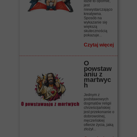
idzie to opornie,
jest
niewystarczająco
kreatywna.
Sposób na
wykazanie się
większą
skutecznością
pokazuje...
Czytaj więcej
O
powstaw
aniu z
martwyc
h
Jednym z
podstawowych
dogmatów religii
chrześcijańskiej
jest przekonanie o
dobrowolnej,
męczeńskiej
ofierze życia, jaką
złożył...