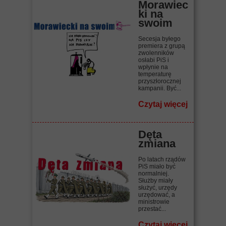
Morawiec
ki na
swoim
Secesja byłego
premiera z grupą
zwolenników
osłabi PiS i
wpłynie na
temperaturę
przyszłorocznej
kampanii. Być...
Czytaj więcej
Dęta
zmiana
Po latach rządów
PiS miało być
normalniej.
Służby miały
służyć, urzędy
urzędować, a
ministrowie
przestać...
Czytaj więcej