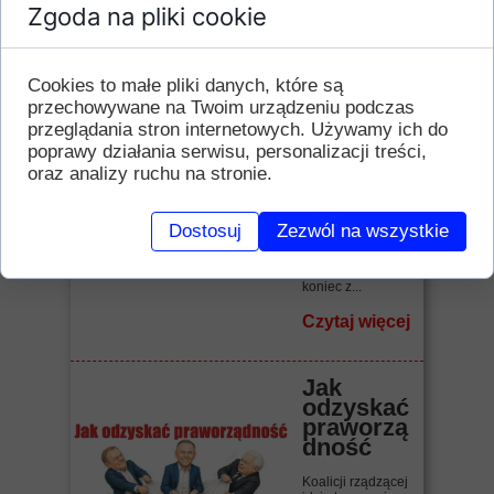
Zgoda na pliki cookie
Czytaj więcej
Cookies to małe pliki danych, które są
"Raj
ameryka
przechowywane na Twoim urządzeniu podczas
ński" bis
przeglądania stron internetowych. Używamy ich do
poprawy działania serwisu, personalizacji treści,
Biadolenie,
oraz analizy ruchu na stronie.
narzekanie,
zrzędzenie,
kwękanie.
Benzyna droga!
Dostosuj
Zezwól na wszystkie
Wszystko drogie!
Inflacja! Jak żyć,
jak związać
koniec z...
Czytaj więcej
Jak
odzyskać
praworzą
dność
Koalicji rządzącej