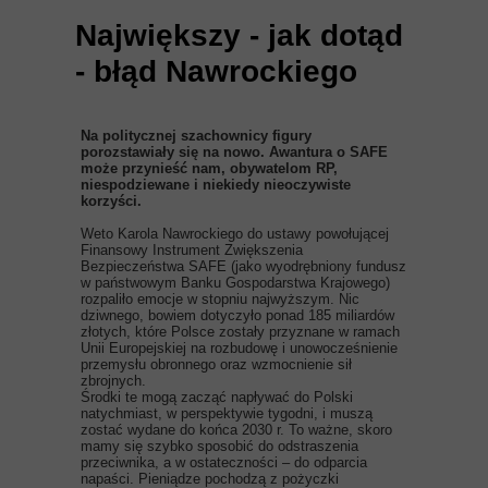
Największy - jak dotąd
- błąd Nawrockiego
Na politycznej szachownicy figury
porozstawiały się na nowo. Awantura o SAFE
może przynieść nam, obywatelom RP,
niespodziewane i niekiedy nieoczywiste
korzyści.
Weto Karola Nawrockiego do ustawy powołującej
Finansowy Instrument Zwiększenia
Bezpieczeństwa SAFE (jako wyodrębniony fundusz
w państwowym Banku Gospodarstwa Krajowego)
rozpaliło emocje w stopniu najwyższym. Nic
dziwnego, bowiem dotyczyło ponad 185 miliardów
złotych, które Polsce zostały przyznane w ramach
Unii Europejskiej na rozbudowę i unowocześnienie
przemysłu obronnego oraz wzmocnienie sił
zbrojnych.
Środki te mogą zacząć napływać do Polski
natychmiast, w perspektywie tygodni, i muszą
zostać wydane do końca 2030 r. To ważne, skoro
mamy się szybko sposobić do odstraszenia
przeciwnika, a w ostateczności – do odparcia
napaści. Pieniądze pochodzą z pożyczki