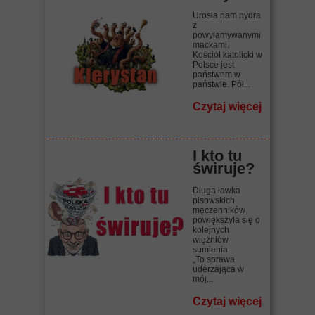
Urosła nam hydra
z
powyłamywanymi
mackami.
Kościół katolicki w
Polsce jest
państwem w
państwie. Pół...
Czytaj więcej
I kto tu
świruje?
Długa ławka
pisowskich
męczenników
powiększyła się o
kolejnych
więźniów
sumienia.
„To sprawa
uderzająca w
mój...
Czytaj więcej