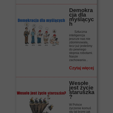
Demokra
cja dla
myślącyc
h
Sztuczna
inteligencja
jeszcze nas nie
zdominowała,
lecz już jesteśmy
do pewnego
stopnia robotami.
Nasze
zachowania...
Czytaj więcej
Wesołe
jest życie
staruszka
?
W Polsce
życzenie komuś
stu lat brzmi jak