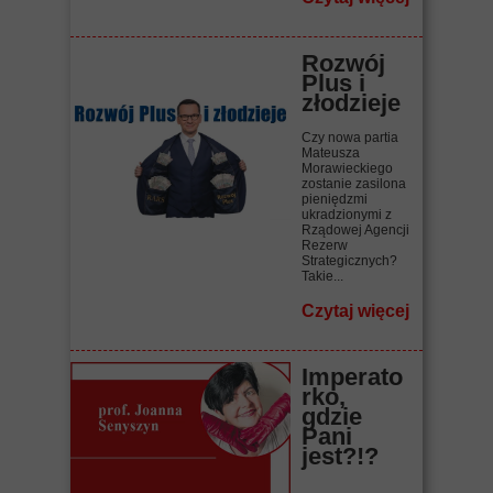
Rozwój
Plus i
złodzieje
Czy nowa partia
Mateusza
Morawieckiego
zostanie zasilona
pieniędzmi
ukradzionymi z
Rządowej Agencji
Rezerw
Strategicznych?
Takie...
Czytaj więcej
Imperato
rko,
gdzie
Pani
jest?!?