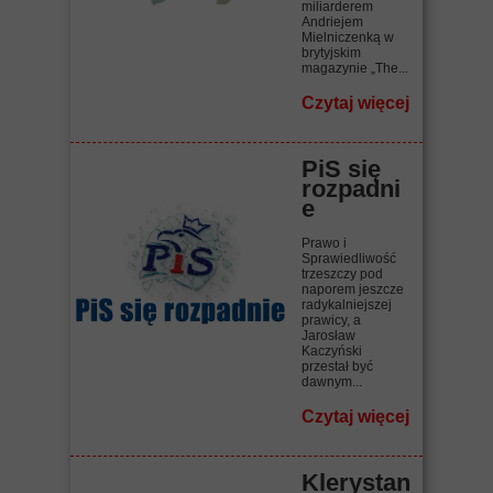
miliarderem
Andriejem
Mielniczenką w
brytyjskim
magazynie „The...
Czytaj więcej
PiS się
rozpadni
e
Prawo i
Sprawiedliwość
trzeszczy pod
naporem jeszcze
radykalniejszej
prawicy, a
Jarosław
Kaczyński
przestał być
dawnym...
Czytaj więcej
Klerystan