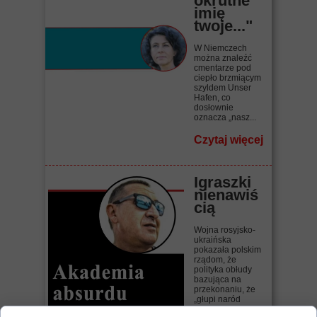
okrutne
imię
twoje..."
W Niemczech
można znaleźć
cmentarze pod
ciepło brzmiącym
szyldem Unser
Hafen, co
dosłownie
oznacza „nasz...
Czytaj więcej
Igraszki
nienawiś
cią
Wojna rosyjsko-
ukraińska
pokazała polskim
rządom, że
polityka obłudy
bazująca na
przekonaniu, że
„głupi naród
wszystko...