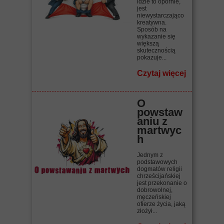
idzie to opornie,
jest
niewystarczająco
kreatywna.
Sposób na
wykazanie się
większą
skutecznością
pokazuje...
Czytaj więcej
O
powstaw
aniu z
martwyc
h
Jednym z
podstawowych
dogmatów religii
chrześcijańskiej
jest przekonanie o
dobrowolnej,
męczeńskiej
ofierze życia, jaką
złożył...