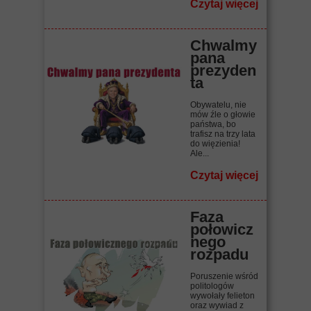
Czytaj więcej
Chwalmy
pana
prezyden
ta
Obywatelu, nie
mów źle o głowie
państwa, bo
trafisz na trzy lata
do więzienia!
Ale...
Czytaj więcej
Faza
połowicz
nego
rozpadu
Poruszenie wśród
politologów
wywołały felieton
oraz wywiad z