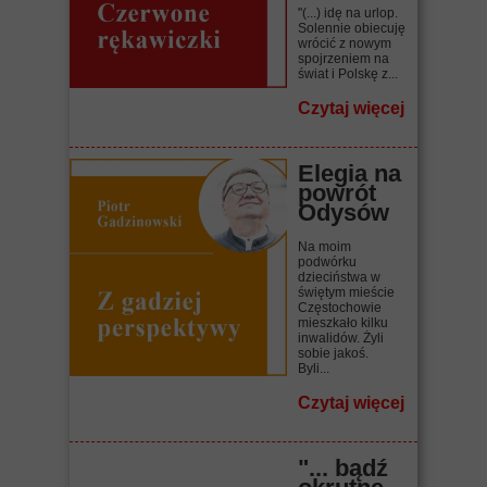
"(...) idę na urlop.
Solennie obiecuję
wrócić z nowym
spojrzeniem na
świat i Polskę z...
Czytaj więcej
Elegia na
powrót
Odysów
Na moim
podwórku
dzieciństwa w
świętym mieście
Częstochowie
mieszkało kilku
inwalidów. Żyli
sobie jakoś.
Byli...
Czytaj więcej
"... bądź