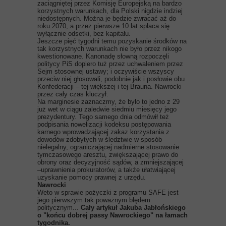
zaciągniętej przez Komisję Europejską na bardzo
korzystnych warunkach, dla Polski nigdzie indziej
niedostępnych. Można je będzie zwracać aż do
roku 2070, a przez pierwsze 10 lat spłaca się
wyłącznie odsetki, bez kapitału.
Jeszcze pięć tygodni temu pozyskanie środków na
tak korzystnych warunkach nie było przez nikogo
kwestionowane. Kanonadę słowną rozpoczęli
politycy PiS dopiero tuż przez uchwaleniem przez
Sejm stosownej ustawy; i oczywiście wszyscy
przeciw niej głosowali, podobnie jak i posłowie obu
Konfederacji – tej większej i tej Brauna. Nawrocki
przez cały czas kluczył.
Na marginesie zaznaczmy, że było to jedno z 29
już wet w ciągu zaledwie siedmiu miesięcy jego
prezydentury. Tego samego dnia odmówił też
podpisania nowelizacji kodeksu postępowania
karnego wprowadzającej zakaz korzystania z
dowodów zdobytych w śledztwie w sposób
nielegalny, ograniczającej nadmierne stosowanie
tymczasowego aresztu, zwiększającej prawo do
obrony oraz decyzyjność sądów, a zmniejszającej
–uprawnienia prokuratorów, a także ułatwiającej
uzyskanie pomocy prawnej z urzędu.
Nawrocki
Weto w sprawie pożyczki z programu SAFE jest
jego pierwszym tak poważnym błędem
politycznym...
Cały artykuł Jakuba Jabłońskiego
o "końcu dobrej passy Nawrockiego" na łamach
tygodnika.