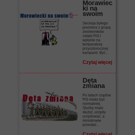
Morawiec
ki na
swoim
Secesja byłego
premiera z grupą
zwolenników
osłabi PiS i
wpłynie na
temperaturę
przyszłorocznej
kampanii. Być...
Czytaj więcej
Dęta
zmiana
Po latach rządów
PiS miało być
normalniej.
Służby miały
służyć, urzędy
urzędować, a
ministrowie
przestać...
Czytaj więcej