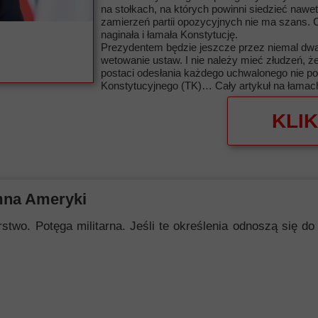
na stołkach, na których powinni siedzieć nawet 
zamierzeń partii opozycyjnych nie ma szans. C
naginała i łamała Konstytucję.
Prezydentem będzie jeszcze przez niemal dwa 
wetowanie ustaw. I nie należy mieć złudzeń, że
postaci odesłania każdego uchwalonego nie po
Konstytucyjnego (TK)… Cały artykuł na łamach
KLIK
mna Ameryki
 Potęga militarna. Jeśli te określenia odnoszą się do i