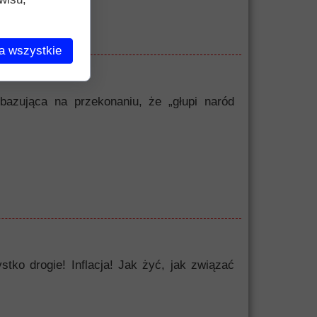
a wszystkie
bazująca na przekonaniu, że „głupi naród
o drogie! Inflacja! Jak żyć, jak związać