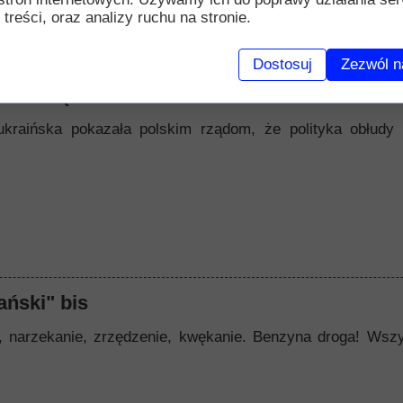
 treści, oraz analizy ruchu na stronie.
Dostosuj
Zezwól n
nawiścią
ukraińska pokazała polskim rządom, że polityka obłudy 
ński" bis
zekanie, zrzędzenie, kwękanie. Benzyna droga! Wszystk