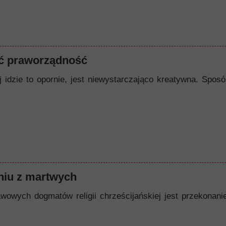
ć praworządność
ej idzie to opornie, jest niewystarczająco kreatywna. Spo
iu z martwych
owych dogmatów religii chrześcijańskiej jest przekonanie