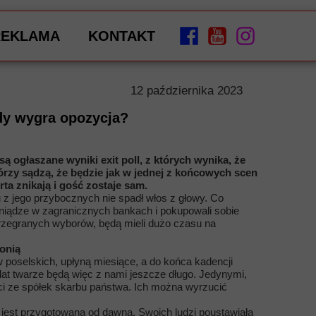
REKLAMA
KONTAKT
12 października 2023
gdy wygra opozycja?
 ogłaszane wyniki exit poll, z których wynika, że
którzy sądzą, że będzie jak w jednej z końcowych scen
ta znikają i gość zostaje sam.
 z jego przybocznych nie spadł włos z głowy. Co
eniądze w zagranicznych bankach i pokupowali sobie
rzegranych wyborów, będą mieli dużo czasu na
onią
 poselskich, upłyną miesiące, a do końca kadencji
 lat twarze będą więc z nami jeszcze długo. Jedynymi,
ci ze spółek skarbu państwa. Ich można wyrzucić
jest przygotowana od dawna. Swoich ludzi poustawiała