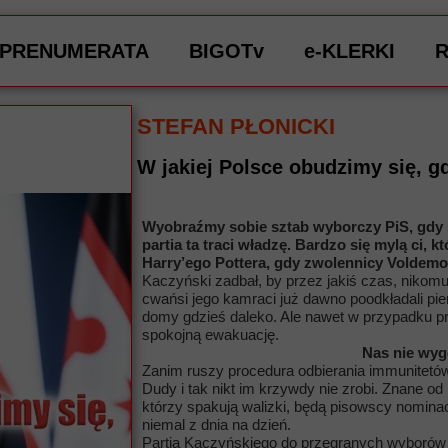
PRENUMERATA
BIGOTv
e-KLERKI
STEFAN PŁONICKI
W jakiej Polsce obudzimy się, 
Wyobraźmy sobie sztab wyborczy PiS, gdy są
partia ta traci władzę. Bardzo się mylą ci, 
Harry’ego Pottera, gdy zwolennicy Voldemor
Kaczyński zadbał, by przez jakiś czas, nikomu
cwańsi jego kamraci już dawno poodkładali pi
domy gdzieś daleko. Ale nawet w przypadku p
spokojną ewakuację.
Nas nie wyg
Zanim ruszy procedura odbierania immunitetów
Dudy i tak nikt im krzywdy nie zrobi. Znane od
którzy spakują walizki, będą pisowscy nomina
niemal z dnia na dzień.
Partia Kaczyńskiego do przegranych wyborów 