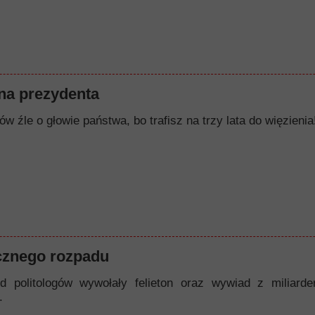
a prezydenta
w źle o głowie państwa, bo trafisz na trzy lata do więzienia!
cznego rozpadu
d politologów wywołały felieton oraz wywiad z miliard
.