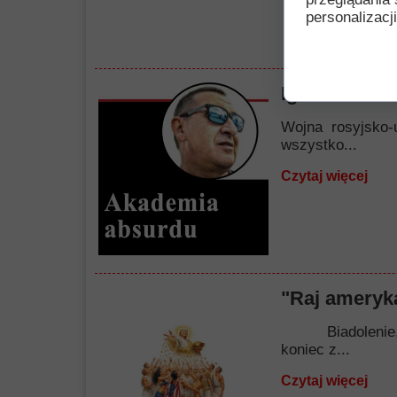
personalizacji
Igraszki nie
Wojna rosyjsko-
wszystko...
Czytaj więcej
"Raj ameryka
Biadolenie, nar
koniec z...
Czytaj więcej