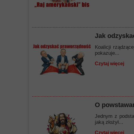
Jak odzyska
Koalicji rządząc
pokazuje...
Czytaj więcej
O powstawan
Jednym z podstaw
jaką złożył...
Czytaj więcej