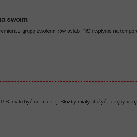
na swoim
remiera z grupą zwolenników osłabi PiS i wpłynie na tempera
PiS miało być normalniej. Służby miały służyć, urzędy urzę