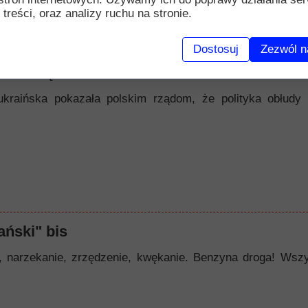
 treści, oraz analizy ruchu na stronie.
Dostosuj
Zezwól n
nawiścią
ukraińska pokazała polskim rządom, że polityka obłudy 
ński" bis
zekanie, zrzędzenie, kwękanie. Benzyna droga! Wszystk