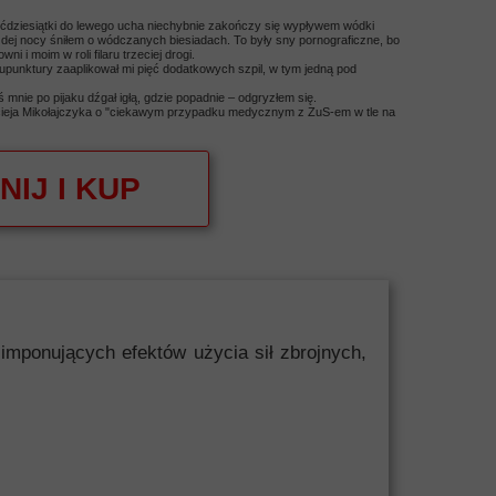
pięćdziesiątki do lewego ucha niechybnie zakończy się wypływem wódki
żdej nocy śniłem o wódczanych biesiadach. To były sny pornograficzne, bo
i i moim w roli filaru trzeciej drogi.
kupunktury zaaplikował mi pięć dodatkowych szpil, w tym jedną pod
 mnie po pijaku dźgał igłą, gdzie popadnie – odgryzłem się.
acieja Mikołajczyka o "ciekawym przypadku medycznym z ZuS-em w tle na
NIJ I KUP
mponujących efektów użycia sił zbrojnych,