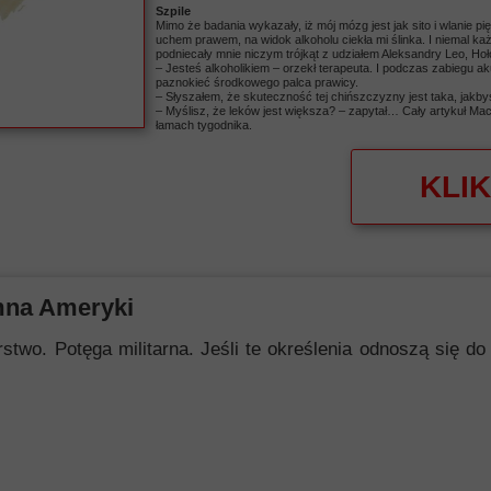
Szpile
Mimo że badania wykazały, iż mój mózg jest jak sito i wlanie 
uchem prawem, na widok alkoholu ciekła mi ślinka. I niemal ka
podniecały mnie niczym trójkąt z udziałem Aleksandry Leo, Hołown
– Jesteś alkoholikiem – orzekł terapeuta. I podczas zabiegu a
paznokieć środkowego palca prawicy.
– Słyszałem, że skuteczność tej chińszczyzny jest taka, jakbyś
– Myślisz, że leków jest większa? – zapytał… Cały artykuł M
łamach tygodnika.
KLIK
mna Ameryki
 Potęga militarna. Jeśli te określenia odnoszą się do i