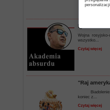
personalizacji
Igraszki nie
Wojna rosyjsko-
wszystko...
Czytaj więcej
"Raj ameryka
Biadolenie, nar
koniec z...
Czytaj więcej