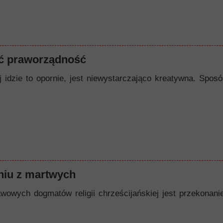
ć praworządność
ej idzie to opornie, jest niewystarczająco kreatywna. Spo
iu z martwych
owych dogmatów religii chrześcijańskiej jest przekonanie