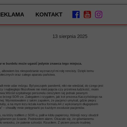
REKLAMA
KONTAKT
13 sierpnia 2025
r w burdelu może ugasić jedynie znawca tego miejsca.
, albowiem los niespodzianie wyznaczył mi rolę rencisty. Dzięki temu
ołecznych oraz całego aparatu państwa.
ł mnie udar mózgu. Był początek pandemii, nikt nie wiedział, do czego jest
i najbieglejsi filozofowie nie mieli pojęcia czy przetrwa ludzkość, moim
lowa.Wśród szpitalnego personelu cieszyłem się jednak pewnym
 brzegi SOR-ze. Zalegałem i rzygałem, jak kot prezesa Kaczyńskiego na
j. Wymiotowałem z takim zapałem, że pacjenci umykali, gdzie pieprz
j tuby, a na mym łożu leżała kartka formatu A4 z wykonanym długopisem
” – chwaliły mnie pielęgniarki po każdym exodusie pacjentów.
 na który trafiłem z SOR-u, palił w kiblu papierosy. Którejś nocy obudził
ównem po ścianie. Podniosłem alarm. Okazało się, że gównianemu
wniosku, że palenie szkodzi. Rzuciłem. Z piciem poszło trudniej.