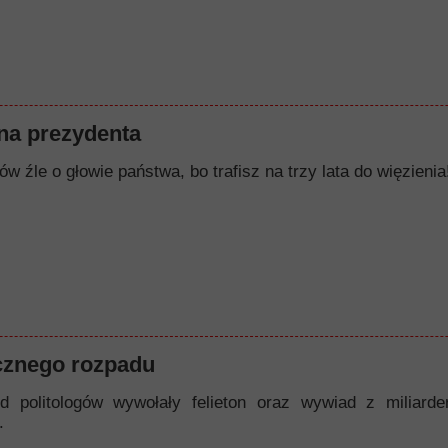
a prezydenta
w źle o głowie państwa, bo trafisz na trzy lata do więzienia!
cznego rozpadu
d politologów wywołały felieton oraz wywiad z miliard
.