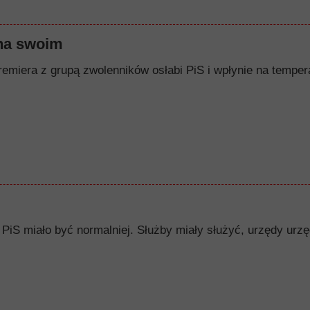
na swoim
remiera z grupą zwolenników osłabi PiS i wpłynie na tempera
PiS miało być normalniej. Służby miały służyć, urzędy urzę