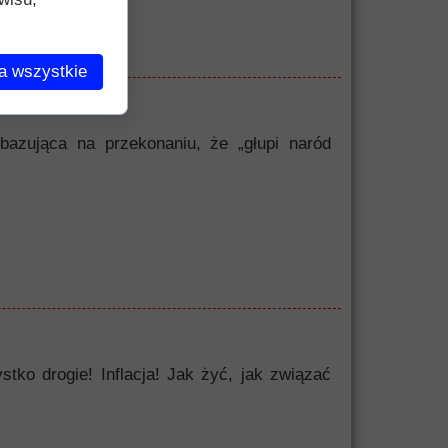
a wszystkie
bazująca na przekonaniu, że „głupi naród
o drogie! Inflacja! Jak żyć, jak związać