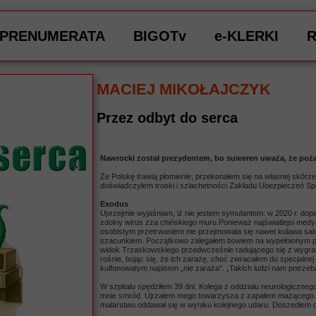
PRENUMERATA
BIGOTv
e-KLERKI
MACIEJ MIKOŁAJCZYK
Przez odbyt do serca
Nawrocki został prezydentem, bo suweren uważa, że poża
Że Polskę trawią płomienie, przekonałem się na własnej skórze
doświadczyłem troski i szlachetności Zakładu Ubezpieczeń Sp
Exodus
Uprzejmie wyjaśniam, iż nie jestem symulantem: w 2020 r. dopad
zdolny wirus zza chińskiego muru.Ponieważ najświatlejsi medycy 
osobistym przetrwaniem nie przejmowała się nawet kulawa sa
szacunkiem. Początkowo zalegałem bowiem na wypełnionym po
widok Trzaskowskiego przedwcześnie radującego się z wygrane
rośnie, bojąc się, że ich zarażę, choć zwracałem do specjalne
kulfonowatym napisem „nie zaraża”. „Takich ludzi nam potrzeba
W szpitalu spędziłem 39 dni. Kolega z oddziału neurologicznego,
mnie smród. Ujrzałem mego towarzysza z zapałem mażącego g
malarstwu oddawał się w wyniku kolejnego udaru. Doszedłem do 