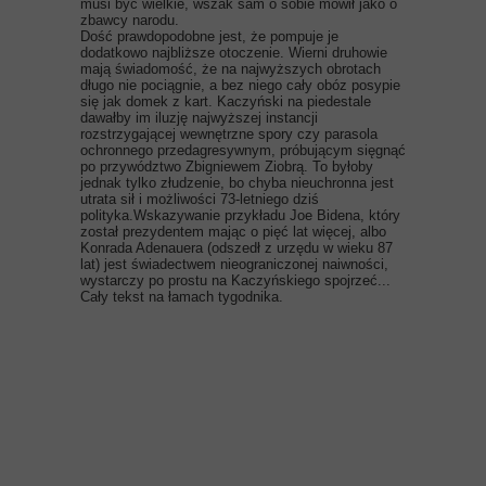
musi być wielkie, wszak sam o sobie mówił jako o
zbawcy narodu.
Dość prawdopodobne jest, że pompuje je
dodatkowo najbliższe otoczenie. Wierni druhowie
mają świadomość, że na najwyższych obrotach
długo nie pociągnie, a bez niego cały obóz posypie
się jak domek z kart. Kaczyński na piedestale
dawałby im iluzję najwyższej instancji
rozstrzygającej wewnętrzne spory czy parasola
ochronnego przedagresywnym, próbującym sięgnąć
po przywództwo Zbigniewem Ziobrą. To byłoby
jednak tylko złudzenie, bo chyba nieuchronna jest
utrata sił i możliwości 73-letniego dziś
polityka.Wskazywanie przykładu Joe Bidena, który
został prezydentem mając o pięć lat więcej, albo
Konrada Adenauera (odszedł z urzędu w wieku 87
lat) jest świadectwem nieograniczonej naiwności,
wystarczy po prostu na Kaczyńskiego spojrzeć...
Cały tekst na łamach tygodnika.