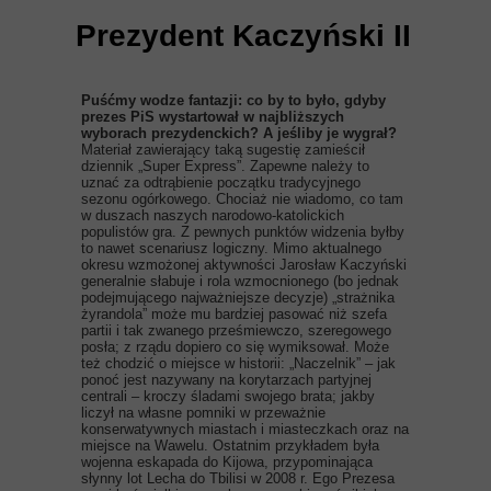
Prezydent Kaczyński II
Puśćmy wodze fantazji: co by to było, gdyby
prezes PiS wystartował w najbliższych
wyborach prezydenckich? A jeśliby je wygrał?
Materiał zawierający taką sugestię zamieścił
dziennik „Super Express”. Zapewne należy to
uznać za odtrąbienie początku tradycyjnego
sezonu ogórkowego. Chociaż nie wiadomo, co tam
w duszach naszych narodowo-katolickich
populistów gra. Z pewnych punktów widzenia byłby
to nawet scenariusz logiczny. Mimo aktualnego
okresu wzmożonej aktywności Jarosław Kaczyński
generalnie słabuje i rola wzmocnionego (bo jednak
podejmującego najważniejsze decyzje) „strażnika
żyrandola” może mu bardziej pasować niż szefa
partii i tak zwanego prześmiewczo, szeregowego
posła; z rządu dopiero co się wymiksował. Może
też chodzić o miejsce w historii: „Naczelnik” – jak
ponoć jest nazywany na korytarzach partyjnej
centrali – kroczy śladami swojego brata; jakby
liczył na własne pomniki w przeważnie
konserwatywnych miastach i miasteczkach oraz na
miejsce na Wawelu. Ostatnim przykładem była
wojenna eskapada do Kijowa, przypominająca
słynny lot Lecha do Tbilisi w 2008 r. Ego Prezesa