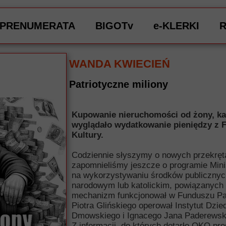
PRENUMERATA
BIGOTv
e-KLERKI
WANDA KWIECIEŃ
Patriotyczne miliony
Kupowanie nieruchomości od żony, kaw
wyglądało wydatkowanie pieniędzy z 
Kultury.
Codziennie słyszymy o nowych przekręt
zapomnieliśmy jeszcze o programie Mini
na wykorzystywaniu środków publicznych 
narodowym lub katolickim, powiązanych 
mechanizm funkcjonował w Funduszu Patr
Piotra Glińskiego operował Instytut Dz
Dmowskiego i Ignacego Jana Paderewsk
Z informacji, do których dotarło OKO.pre