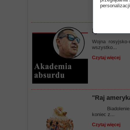
personalizacji
Igraszki nie
Wojna rosyjsko-
wszystko...
Czytaj więcej
"Raj ameryka
Biadolenie, nar
koniec z...
Czytaj więcej