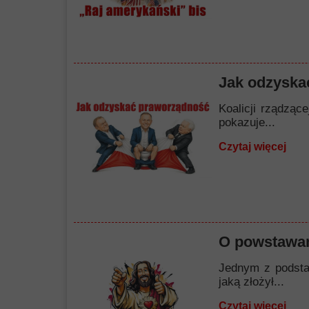
Jak odzyska
Koalicji rządząc
pokazuje...
Czytaj więcej
O powstawan
Jednym z podstaw
jaką złożył...
Czytaj więcej