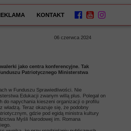
REKLAMA
KONTAKT
06 czerwca 2024
alerki jako centra konferencyjne. Tak
Funduszu Patriotycznego Ministerstwa
ach w Funduszu Sprawiedliwości. Nie
sterstwa Edukacji zwanym willą plus. Polegał on
do napychania kieszeni organizacji o profilu
z władzą. Teraz okazuje się, że podobny
iotycznym, gdzie pod egidą ministra kultury
iedzictwa Myśli Narodowej im. Romana
iego.
ss wynika, że przy rozdzielaniu publicznych