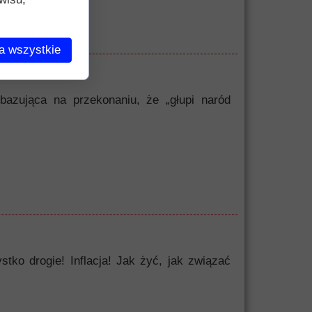
a wszystkie
bazująca na przekonaniu, że „głupi naród
o drogie! Inflacja! Jak żyć, jak związać