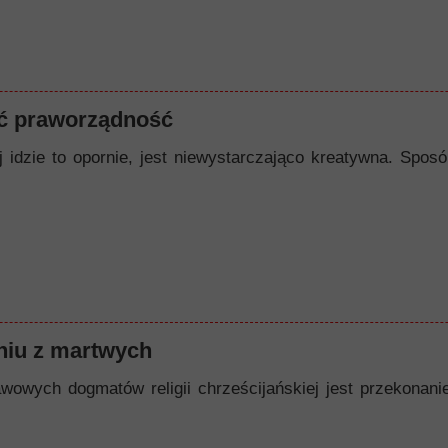
ć praworządność
ej idzie to opornie, jest niewystarczająco kreatywna. Spo
iu z martwych
owych dogmatów religii chrześcijańskiej jest przekonanie