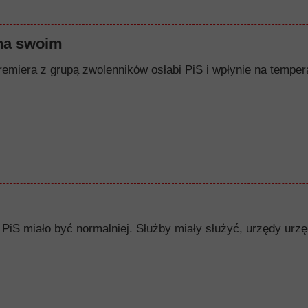
na swoim
remiera z grupą zwolenników osłabi PiS i wpłynie na tempera
PiS miało być normalniej. Służby miały służyć, urzędy urzę