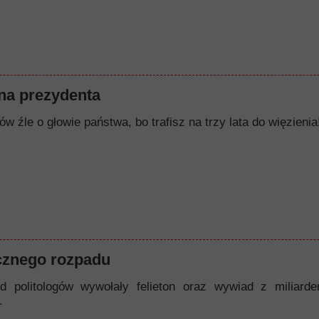
a prezydenta
w źle o głowie państwa, bo trafisz na trzy lata do więzienia!
cznego rozpadu
d politologów wywołały felieton oraz wywiad z miliard
.