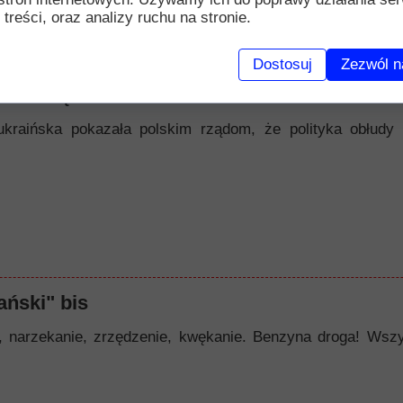
 treści, oraz analizy ruchu na stronie.
Dostosuj
Zezwól n
nawiścią
ukraińska pokazała polskim rządom, że polityka obłudy 
ński" bis
zekanie, zrzędzenie, kwękanie. Benzyna droga! Wszystk