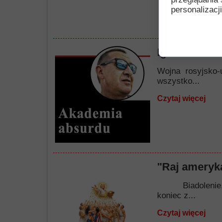
personalizacji
Igraszki nie
Wojna rosyjsko-
wszystko...
Czytaj więcej
"Raj ameryka
Biadolenie, nar
koniec z...
Czytaj więcej