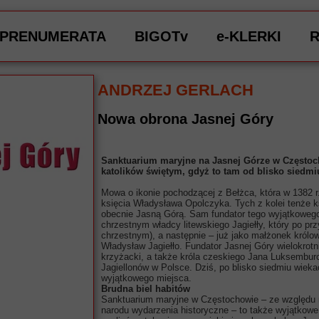
PRENUMERATA
BIGOTv
e-KLERKI
ANDRZEJ GERLACH
Nowa obrona Jasnej Góry
Sanktuarium maryjne na Jasnej Górze w Częstoc
katolików świętym, gdyż to tam od blisko siedm
Mowa o ikonie pochodzącej z Bełżca, która w 1382 r
księcia Władysława Opolczyka. Tych z kolei tenże k
obecnie Jasną Górą. Sam fundator tego wyjątkowego
chrzestnym władcy litewskiego Jagiełły, który po pr
chrzestnym), a następnie – już jako małżonek królo
Władysław Jagiełło. Fundator Jasnej Góry wielokrot
krzyżacki, a także króla czeskiego Jana Luksemburc
Jagiellonów w Polsce. Dziś, po blisko siedmiu wieka
wyjątkowego miejsca.
Brudna biel habitów
Sanktuarium maryjne w Częstochowie – ze względu na
narodu wydarzenia historyczne – to także wyjątkowe 