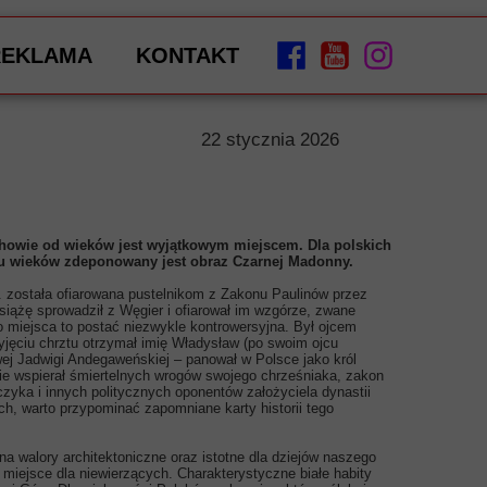
REKLAMA
KONTAKT
22 stycznia 2026
howie od wieków jest wyjątkowym miejscem. Dla polskich
iu wieków zdeponowany jest obraz Czarnej Madonny.
. została ofiarowana pustelnikom z Zakonu Paulinów przez
siążę sprowadził z Węgier i ofiarował im wzgórze, zwane
 miejsca to postać niezwykle kontrowersyjna. Był ojcem
zyjęciu chrztu otrzymał imię Władysław (po swoim ojcu
wej Jadwigi Andegaweńskiej – panował w Polsce jako król
nie wspierał śmiertelnych wrogów swojego chrześniaka, zakon
zyka i innych politycznych oponentów założyciela dynastii
ch, warto przypominać zapomniane karty historii tego
 walory architektoniczne oraz istotne dla dziejów naszego
miejsce dla niewierzących. Charakterystyczne białe habity