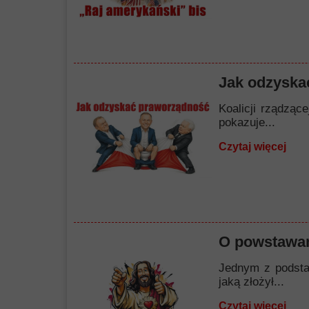
Jak odzyska
Koalicji rządząc
pokazuje...
Czytaj więcej
O powstawan
Jednym z podstaw
jaką złożył...
Czytaj więcej