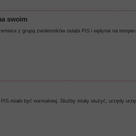
na swoim
remiera z grupą zwolenników osłabi PiS i wpłynie na tempera
PiS miało być normalniej. Służby miały służyć, urzędy urzę