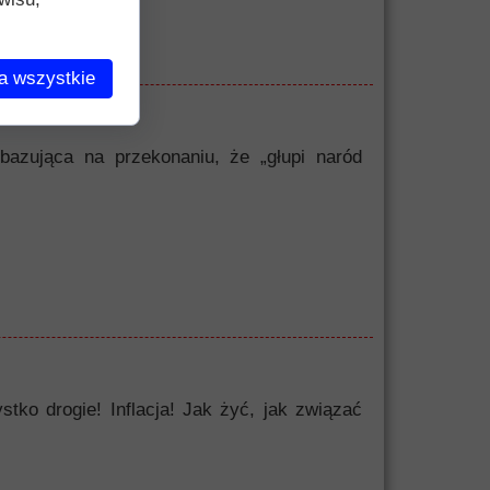
a wszystkie
bazująca na przekonaniu, że „głupi naród
o drogie! Inflacja! Jak żyć, jak związać