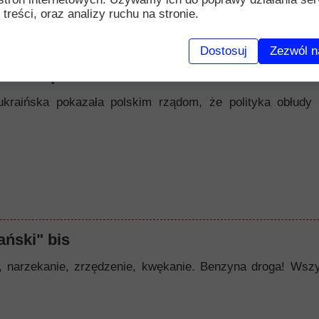
 treści, oraz analizy ruchu na stronie.
Dostosuj
Zezwól n
nawiścią
ukraińska pokazała polskim rządom, że polityka obłudy 
ński" bis
zekanie, zrzędzenie, kwękanie. Benzyna droga! Wszystk