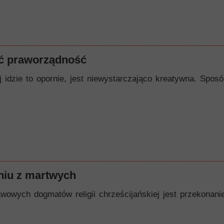
ć praworządność
ej idzie to opornie, jest niewystarczająco kreatywna. Spo
iu z martwych
owych dogmatów religii chrześcijańskiej jest przekonanie