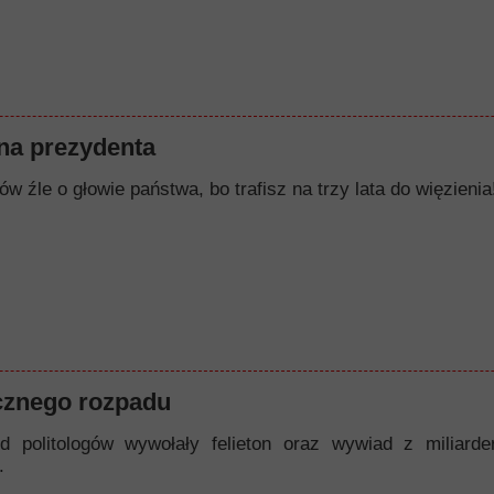
a prezydenta
w źle o głowie państwa, bo trafisz na trzy lata do więzienia!
cznego rozpadu
d politologów wywołały felieton oraz wywiad z miliard
.