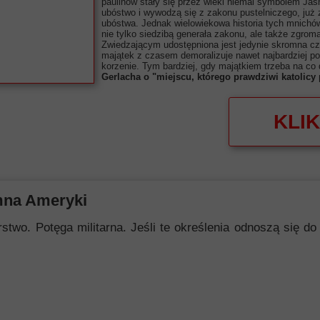
paulinów stały się przez wieki niemal symbolem Jas
ubóstwo i wywodzą się z zakonu pustelniczego, już
ubóstwa. Jednak wielowiekowa historia tych mnichów
nie tylko siedzibą generała zakonu, ale także zgro
Zwiedzającym udostępniona jest jedynie skromna cz
majątek z czasem demoralizuje nawet najbardziej p
korzenie. Tym bardziej, gdy majątkiem trzeba na c
Gerlacha o "miejscu, którego prawdziwi katolicy
KLIK
mna Ameryki
 Potęga militarna. Jeśli te określenia odnoszą się do i