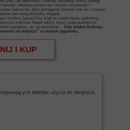
nej Góry. Dla większości Polaków zakonnicy, którzy ślubują
 z samego założenia powinni być wzorem skromności i
 temu zaprzecza, gdyż jasnogórski klasztor stał się z czasem
madzono tam niewyobrażalny majątek.
ęść skarbca Jasnej Góry. A jak to często bywa, nadmierny
obożnych mnichów. Nawet takich, którzy mają pustelnicze
o dzień zarządzać, no i go pomnażać…
Cały artykuł Andrzeja
 powinni się wstydzić" na łamach tygodnika.
NIJ I KUP
mponujących efektów użycia sił zbrojnych,