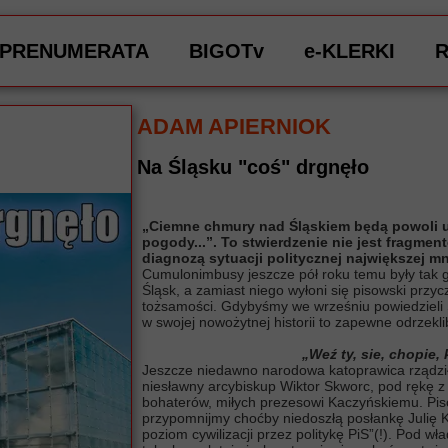
PRENUMERATA
BIGOTv
e-KLERKI
ADAM APIERNIOK
Na Śląsku "coś" drgnęło
„Ciemne chmury nad Śląskiem będą powoli u
pogody...”. To stwierdzenie nie jest fragme
diagnozą sytuacji politycznej największej mn
Cumulonimbusy jeszcze pół roku temu były tak gę
Śląsk, a zamiast niego wyłoni się pisowski przy
tożsamości. Gdybyśmy we wrześniu powiedzieli 
w swojej nowożytnej historii to zapewne odrzekli
„Weź ty, sie, chopie,
Jeszcze niedawno narodowa katoprawica rządziła
niesławny arcybiskup Wiktor Skworc, pod rękę 
bohaterów, miłych prezesowi Kaczyńskiemu. Piso
przypomnijmy choćby niedoszłą posłankę Julię K
poziom cywilizacji przez politykę PiS”(!). Pod w