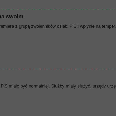
na swoim
remiera z grupą zwolenników osłabi PiS i wpłynie na tempera
PiS miało być normalniej. Służby miały służyć, urzędy urzę