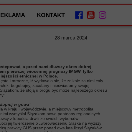
REKLAMA
KONTAKT
28 marca 2024
stępować, a przed nami dłuższy okres dobrej
ntem pierwszej wiosennej prognozy IMGW, tylko
iejszości etnicznej w Polsce.
ste i mroczne, iż wydawało się, że zniknie za nimi cały
czółek: bogobojny, zacofany i nieświadomy swojej
Ślązakom, że stoją u progu być może najlepszego okresu
by:
 klupnij w gowa”
 w kraju i województwie, a miejscowy metropolita,
z nimi wymyślał Ślązakom nowe panteony regionalnych
wcy z lubością drwili ze swoich wyborców –
loci jej twierdzenie o „wprowadzeniu Śląska na wyższy
ładzą prawicy GUS przez ponad dwa lata liczył Ślązaków,