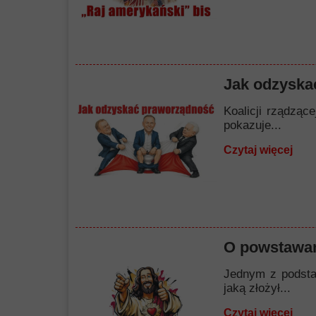
Jak odzyska
Koalicji rządząc
pokazuje...
Czytaj więcej
O powstawan
Jednym z podstaw
jaką złożył...
Czytaj więcej