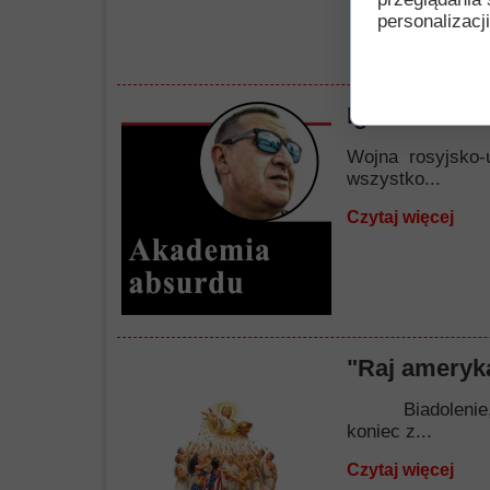
personalizacji
Igraszki nie
Wojna rosyjsko-
wszystko...
Czytaj więcej
"Raj ameryka
Biadolenie, nar
koniec z...
Czytaj więcej