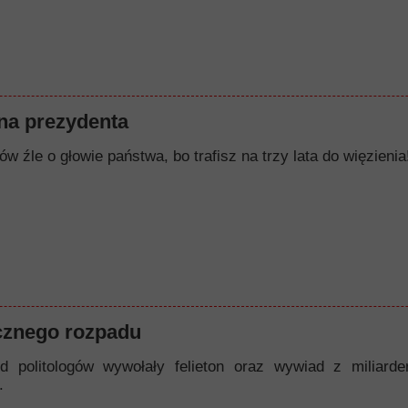
a prezydenta
w źle o głowie państwa, bo trafisz na trzy lata do więzienia!
cznego rozpadu
d politologów wywołały felieton oraz wywiad z miliard
.