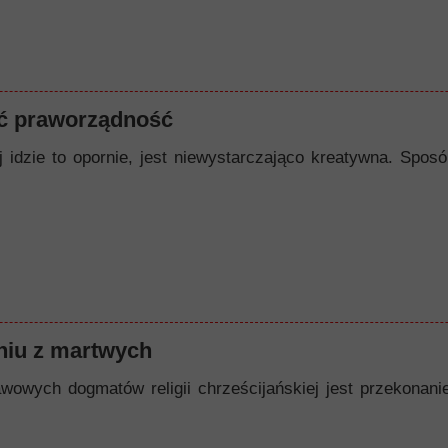
ć praworządność
ej idzie to opornie, jest niewystarczająco kreatywna. Spo
iu z martwych
owych dogmatów religii chrześcijańskiej jest przekonanie