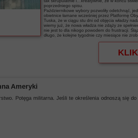
tak skrupulatnie i…kreatywnie, że w końcu stwie
poprzedniego spisu.
Październikowe wybory pozwoliły odetchnąć, jed
obietnice łamane wcześniej przez Platformę Obyw
Tuska, że w ciągu stu dni od objęcia władzy nada 
wiemy już, że nowa władza nie zdąży ze spełn
nie jest to dla nikogo powodem do frustracji. Ślą
długo, że kolejne tygodnie czy miesiące nie zro
KLIK
mna Ameryki
 Potęga militarna. Jeśli te określenia odnoszą się do i