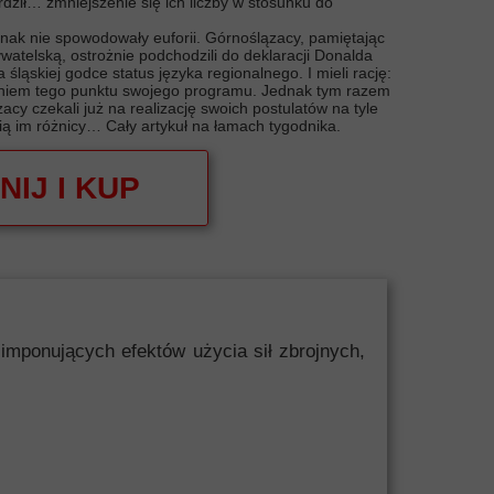
rdził… zmniejszenie się ich liczby w stosunku do
nak nie spowodowały euforii. Górnoślązacy, pamiętając
atelską, ostrożnie podchodzili do deklaracji Donalda
śląskiej godce status języka regionalnego. I mieli rację:
ieniem tego punktu swojego programu. Jednak tym razem
zacy czekali już na realizację swoich postulatów na tyle
bią im różnicy… Cały artykuł na łamach tygodnika.
NIJ I KUP
mponujących efektów użycia sił zbrojnych,