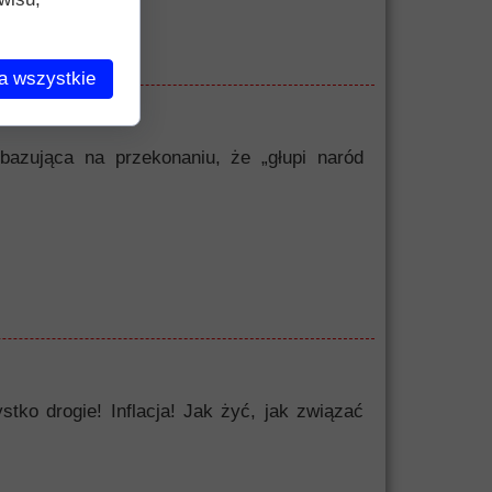
a wszystkie
bazująca na przekonaniu, że „głupi naród
o drogie! Inflacja! Jak żyć, jak związać