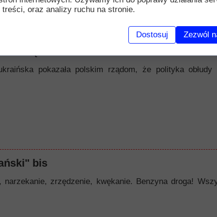
 treści, oraz analizy ruchu na stronie.
Dostosuj
Zezwól n
nawiścią
ukraińska pokazała polskim rządom, że polityka obłudy 
ński" bis
zekanie, zrzędzenie, kwękanie. Benzyna droga! Wszystk