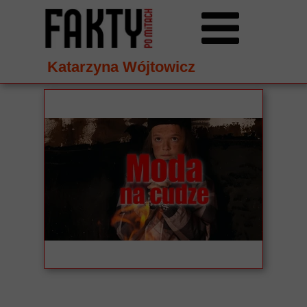
Katarzyna Wójtowicz