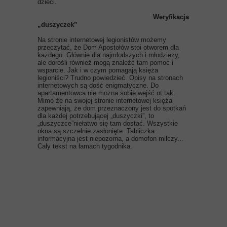
dzieci.
Weryfikacja
„duszyczek”
Na stronie internetowej legionistów możemy
przeczytać, że Dom Apostołów stoi otworem dla
każdego. Głównie dla najmłodszych i młodzieży,
ale dorośli również mogą znaleźć tam pomoc i
wsparcie. Jak i w czym pomagają księża
legioniści? Trudno powiedzieć. Opisy na stronach
internetowych są dość enigmatyczne. Do
apartamentowca nie można sobie wejść ot tak.
Mimo że na swojej stronie internetowej księża
zapewniają, że dom przeznaczony jest do spotkań
dla każdej potrzebującej „duszyczki”, to
„duszyczce”niełatwo się tam dostać. Wszystkie
okna są szczelnie zasłonięte. Tabliczka
informacyjna jest niepozorna, a domofon milczy...
Cały tekst na łamach tygodnika.