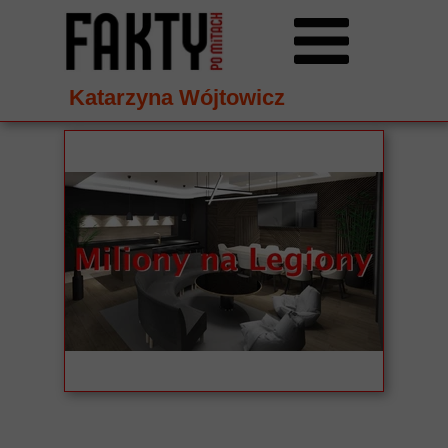
Katarzyna Wójtowicz