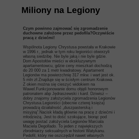
Miliony na Legiony
Czym powinno zajmować się zgromadzenie
duchowne założone przez pedofila?Oczywiście
pracą z dziećmi!
Wspólnota Legiony Chrystusa powstała w Krakowie
w 1996 r., jednak w tym roku legioniści otworzyli
własną siedzibę. Nie byle jaką i nie byle gdzie.
Dom Apostołów mieści w ekskluzywnym
apartamentowcu, gdzie ceny mieszkań dochodzą
do 20 000 za 1 metr kwadratowy. Apartament
Legionów ma powierzchnię 317 mkw. i wart jest ok.
5 mln zł.Znajduje się w ścisłym centrum Krakowa.
Z okien można się cieszyć widokiem na
Wawel.Funkcjonowanie domu objęli honorowym
patronatem abp Jędraszewski i kard. Dziwisz –
dobry znajomy założyciela zgromadzenia Legionów
Chrystusa.Legioniści (obecnie czterej księża)
prowadzą działalność „duszpasterską i
misyjną”.Nacisk kładą głównie na pracę z dziećmi i
młodzieżą. Jest to dość szokujące, biorąc pod
uwagę postać założyciela Legionów Marciala
Maciela Degollado. To jeden z największych
zbrodniarzy seksualnych w historii Watykanu.
Pedofil, który nie oszczędził nawet własnych