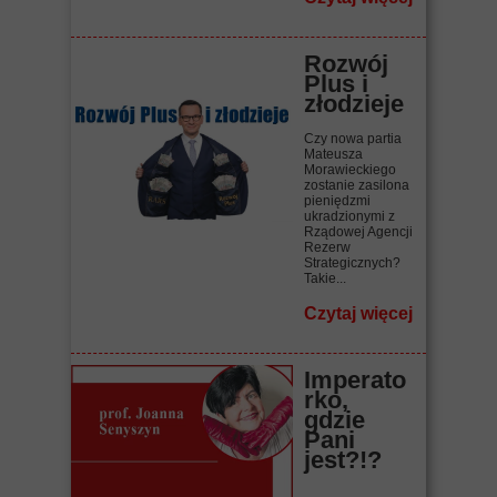
Rozwój
Plus i
złodzieje
Czy nowa partia
Mateusza
Morawieckiego
zostanie zasilona
pieniędzmi
ukradzionymi z
Rządowej Agencji
Rezerw
Strategicznych?
Takie...
Czytaj więcej
Imperato
rko,
gdzie
Pani
jest?!?