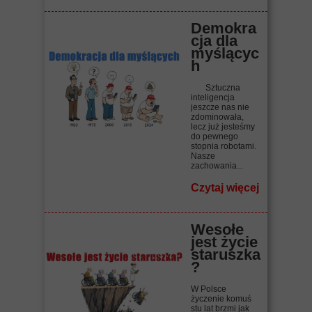
Demokra
cja dla
myślącyc
h
Sztuczna
inteligencja
jeszcze nas nie
zdominowała,
lecz już jesteśmy
do pewnego
stopnia robotami.
Nasze
zachowania...
Czytaj więcej
Wesołe
jest życie
staruszka
?
W Polsce
życzenie komuś
stu lat brzmi jak