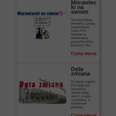
Morawiec
ki na
swoim
Secesja byłego
premiera z grupą
zwolenników
osłabi PiS i
wpłynie na
temperaturę
przyszłorocznej
kampanii. Być...
Czytaj więcej
Dęta
zmiana
Po latach rządów
PiS miało być
normalniej.
Służby miały
służyć, urzędy
urzędować, a
ministrowie
przestać...
Czytaj więcej