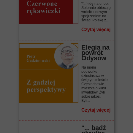
"(...) idę na urlop.
Solennie obiecuję
wrócić z nowym
spojrzeniem na
świat i Polskę z...
Czytaj więcej
Elegia na
powrót
Odysów
Na moim
podwórku
dzieciństwa w
świętym mieście
Częstochowie
mieszkało kilku
inwalidów. Żyli
sobie jakoś.
Byli...
Czytaj więcej
"... bądź