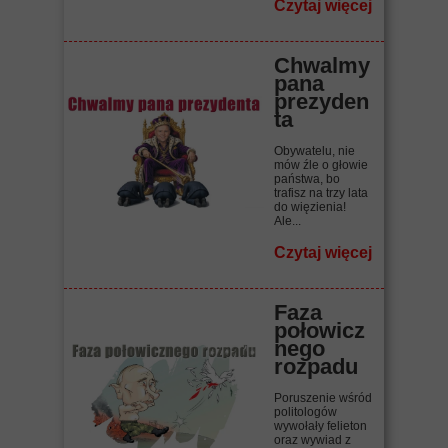
Czytaj więcej
Chwalmy
pana
prezyden
ta
Obywatelu, nie
mów źle o głowie
państwa, bo
trafisz na trzy lata
do więzienia!
Ale...
Czytaj więcej
Faza
połowicz
nego
rozpadu
Poruszenie wśród
politologów
wywołały felieton
oraz wywiad z