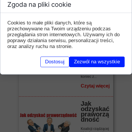
Zgoda na pliki cookie
Czytaj więcej
Cookies to małe pliki danych, które są
"Raj
ameryka
przechowywane na Twoim urządzeniu podczas
ński" bis
przeglądania stron internetowych. Używamy ich do
poprawy działania serwisu, personalizacji treści,
Biadolenie,
oraz analizy ruchu na stronie.
narzekanie,
zrzędzenie,
kwękanie.
Benzyna droga!
Dostosuj
Zezwól na wszystkie
Wszystko drogie!
Inflacja! Jak żyć,
jak związać
koniec z...
Czytaj więcej
Jak
odzyskać
praworzą
dność
Koalicji rządzącej