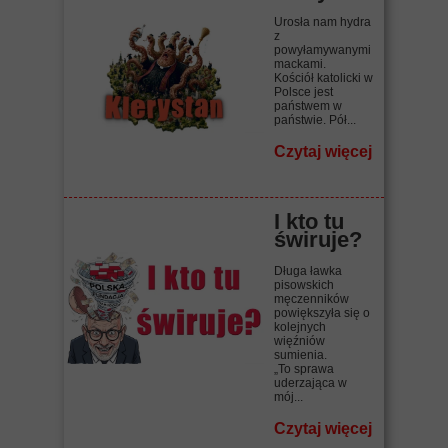
Urosła nam hydra
z
powyłamywanymi
mackami.
Kościół katolicki w
Polsce jest
państwem w
państwie. Pół...
Czytaj więcej
I kto tu
świruje?
Długa ławka
pisowskich
męczenników
powiększyła się o
kolejnych
więźniów
sumienia.
„To sprawa
uderzająca w
mój...
Czytaj więcej