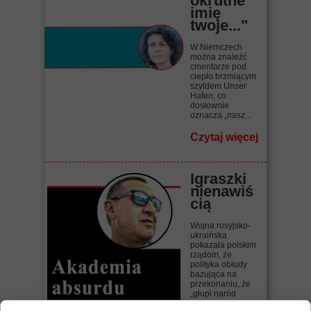
okrutne
imię
twoje..."
W Niemczech
można znaleźć
cmentarze pod
ciepło brzmiącym
szyldem Unser
Hafen, co
dosłownie
oznacza „nasz...
Czytaj więcej
Igraszki
nienawiś
cią
Wojna rosyjsko-
ukraińska
pokazała polskim
rządom, że
polityka obłudy
bazująca na
przekonaniu, że
„głupi naród
wszystko...