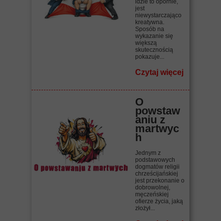
idzie to opornie,
jest
niewystarczająco
kreatywna.
Sposób na
wykazanie się
większą
skutecznością
pokazuje...
Czytaj więcej
O
powstaw
aniu z
martwyc
h
Jednym z
podstawowych
dogmatów religii
chrześcijańskiej
jest przekonanie o
dobrowolnej,
męczeńskiej
ofierze życia, jaką
złożył...