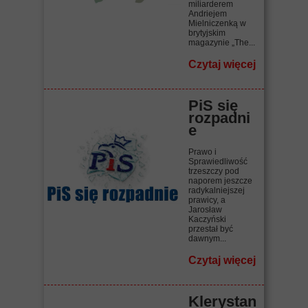
miliarderem
Andriejem
Mielniczenką w
brytyjskim
magazynie „The...
Czytaj więcej
PiS się
rozpadni
e
Prawo i
Sprawiedliwość
trzeszczy pod
naporem jeszcze
radykalniejszej
prawicy, a
Jarosław
Kaczyński
przestał być
dawnym...
Czytaj więcej
Klerystan