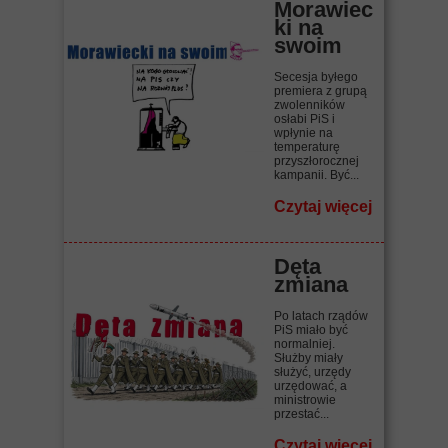
Morawiec
ki na
swoim
Secesja byłego
premiera z grupą
zwolenników
osłabi PiS i
wpłynie na
temperaturę
przyszłorocznej
kampanii. Być...
Czytaj więcej
Dęta
zmiana
Po latach rządów
PiS miało być
normalniej.
Służby miały
służyć, urzędy
urzędować, a
ministrowie
przestać...
Czytaj więcej