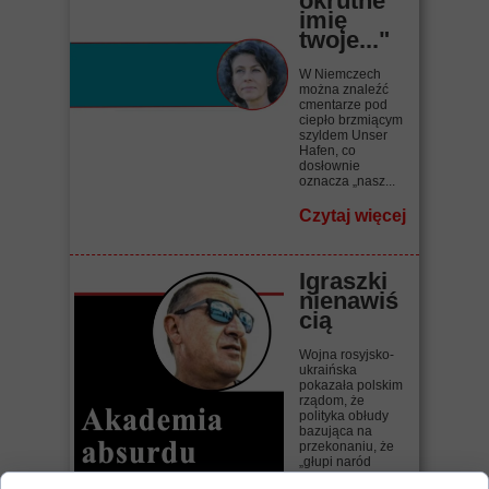
okrutne
imię
twoje..."
W Niemczech
można znaleźć
cmentarze pod
ciepło brzmiącym
szyldem Unser
Hafen, co
dosłownie
oznacza „nasz...
Czytaj więcej
Igraszki
nienawiś
cią
Wojna rosyjsko-
ukraińska
pokazała polskim
rządom, że
polityka obłudy
bazująca na
przekonaniu, że
„głupi naród
wszystko...