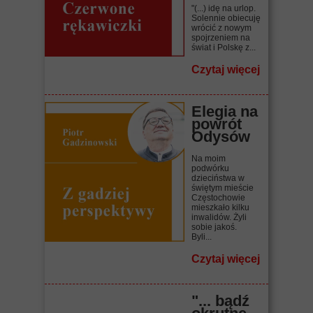
"(...) idę na urlop.
Solennie obiecuję
wrócić z nowym
spojrzeniem na
świat i Polskę z...
Czytaj więcej
Elegia na
powrót
Odysów
Na moim
podwórku
dzieciństwa w
świętym mieście
Częstochowie
mieszkało kilku
inwalidów. Żyli
sobie jakoś.
Byli...
Czytaj więcej
"... bądź