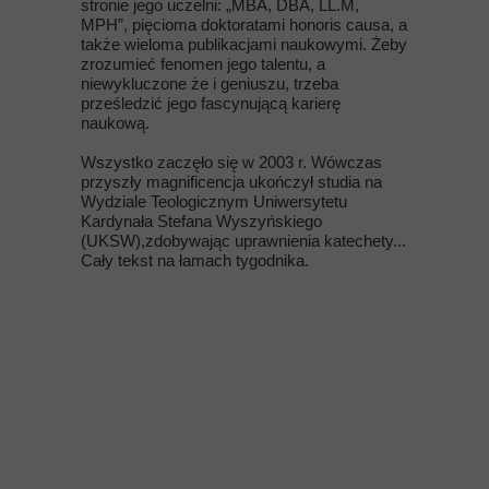
stronie jego uczelni: „MBA, DBA, LL.M,
MPH”, pięcioma doktoratami honoris causa, a
także wieloma publikacjami naukowymi. Żeby
zrozumieć fenomen jego talentu, a
niewykluczone że i geniuszu, trzeba
prześledzić jego fascynującą karierę
naukową.
Wszystko zaczęło się w 2003 r. Wówczas
przyszły magnificencja ukończył studia na
Wydziale Teologicznym Uniwersytetu
Kardynała Stefana Wyszyńskiego
(UKSW),zdobywając uprawnienia katechety...
Cały tekst na łamach tygodnika.