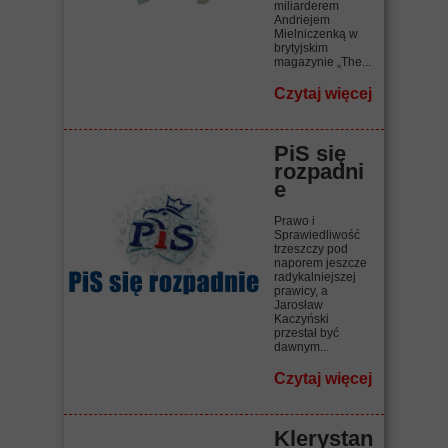
miliarderem
Andriejem
Mielniczenką w
brytyjskim
magazynie „The...
Czytaj więcej
PiS się
rozpadni
e
Prawo i
Sprawiedliwość
trzeszczy pod
naporem jeszcze
radykalniejszej
prawicy, a
Jarosław
Kaczyński
przestał być
dawnym...
Czytaj więcej
Klerystan