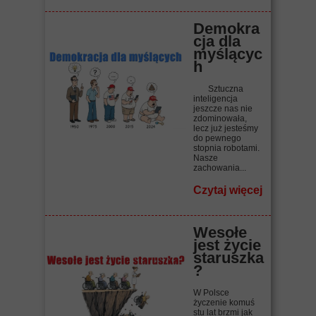
Demokra
cja dla
myślącyc
h
Sztuczna
inteligencja
jeszcze nas nie
zdominowała,
lecz już jesteśmy
do pewnego
stopnia robotami.
Nasze
zachowania...
Czytaj więcej
Wesołe
jest życie
staruszka
?
W Polsce
życzenie komuś
stu lat brzmi jak