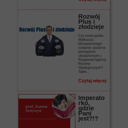
Rozwój
Plus i
złodzieje
Czy nowa partia
Mateusza
Morawieckiego
zostanie zasilona
pieniędzmi
ukradzionymi z
Rządowej Agencji
Rezerw
Strategicznych?
Takie...
Czytaj więcej
Imperato
rko,
gdzie
Pani
jest?!?