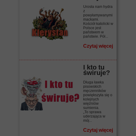
Urosła nam hydra
z
powyłamywanymi
mackami.
Kościół katolicki w
Polsce jest
państwem w
państwie. Pół...
Czytaj więcej
I kto tu
świruje?
Długa ławka
pisowskich
męczenników
powiększyła się o
kolejnych
więźniów
sumienia.
„To sprawa
uderzająca w
mój...
Czytaj więcej