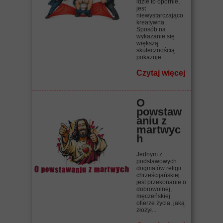
idzie to opornie,
jest
niewystarczająco
kreatywna.
Sposób na
wykazanie się
większą
skutecznością
pokazuje...
Czytaj więcej
O
powstaw
aniu z
martwyc
h
Jednym z
podstawowych
dogmatów religii
chrześcijańskiej
jest przekonanie o
dobrowolnej,
męczeńskiej
ofierze życia, jaką
złożył...