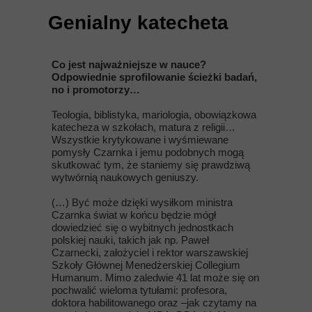
Genialny katecheta
Co jest najważniejsze w nauce?
Odpowiednie sprofilowanie ścieżki badań,
no i promotorzy…
Teologia, biblistyka, mariologia, obowiązkowa
katecheza w szkołach, matura z religii…
Wszystkie krytykowane i wyśmiewane
pomysły Czarnka i jemu podobnych mogą
skutkować tym, że staniemy się prawdziwą
wytwórnią naukowych geniuszy.
(…) Być może dzięki wysiłkom ministra
Czarnka świat w końcu będzie mógł
dowiedzieć się o wybitnych jednostkach
polskiej nauki, takich jak np. Paweł
Czarnecki, założyciel i rektor warszawskiej
Szkoły Głównej Menedżerskiej Collegium
Humanum. Mimo zaledwie 41 lat może się on
pochwalić wieloma tytułami: profesora,
doktora habilitowanego oraz –jak czytamy na