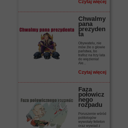
Czytaj więcej
Chwalmy
pana
prezyden
ta
Obywatelu, nie
mów źle o głowie
państwa, bo
trafisz na trzy lata
do więzienia!
Ale...
Czytaj więcej
Faza
połowicz
nego
rozpadu
Poruszenie wśród
politologów
wywołały felieton
oraz wywiad z