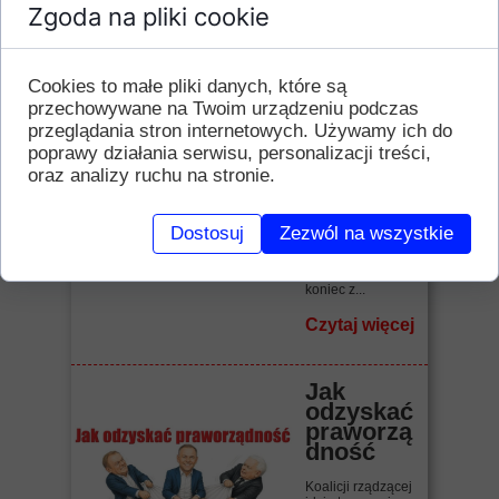
Zgoda na pliki cookie
Czytaj więcej
Cookies to małe pliki danych, które są
"Raj
ameryka
przechowywane na Twoim urządzeniu podczas
ński" bis
przeglądania stron internetowych. Używamy ich do
poprawy działania serwisu, personalizacji treści,
Biadolenie,
oraz analizy ruchu na stronie.
narzekanie,
zrzędzenie,
kwękanie.
Benzyna droga!
Dostosuj
Zezwól na wszystkie
Wszystko drogie!
Inflacja! Jak żyć,
jak związać
koniec z...
Czytaj więcej
Jak
odzyskać
praworzą
dność
Koalicji rządzącej