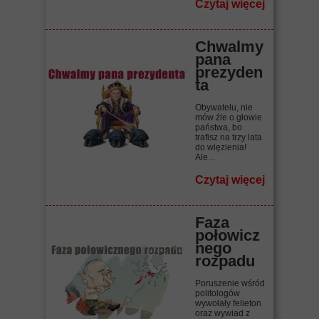
Czytaj więcej
Chwalmy
pana
prezyden
ta
Obywatelu, nie
mów źle o głowie
państwa, bo
trafisz na trzy lata
do więzienia!
Ale...
Czytaj więcej
Faza
połowicz
nego
rozpadu
Poruszenie wśród
politologów
wywołały felieton
oraz wywiad z