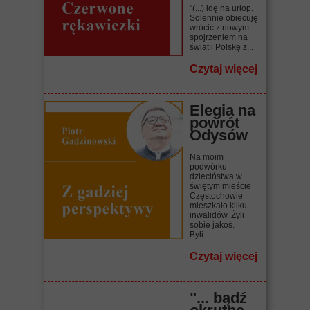
"(...) idę na urlop.
Solennie obiecuję
wrócić z nowym
spojrzeniem na
świat i Polskę z...
Czytaj więcej
Elegia na
powrót
Odysów
Na moim
podwórku
dzieciństwa w
świętym mieście
Częstochowie
mieszkało kilku
inwalidów. Żyli
sobie jakoś.
Byli...
Czytaj więcej
"... bądź