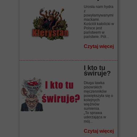
Urosła nam hydra
z
powyłamywanymi
mackami.
Kościół katolicki w
Polsce jest
państwem w
państwie. Pół...
Czytaj więcej
I kto tu
świruje?
Długa ławka
pisowskich
męczenników
powiększyła się o
kolejnych
więźniów
sumienia.
„To sprawa
uderzająca w
mój...
Czytaj więcej