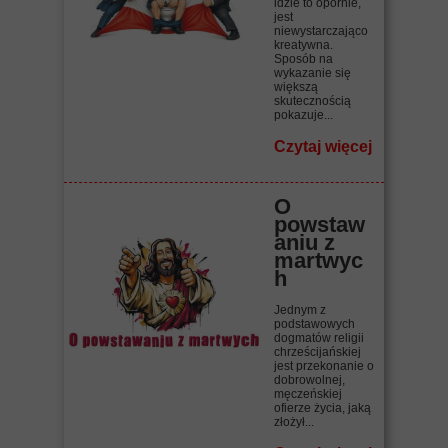
idzie to opornie,
jest
niewystarczająco
kreatywna.
Sposób na
wykazanie się
większą
skutecznością
pokazuje...
Czytaj więcej
O
powstaw
aniu z
martwyc
h
Jednym z
podstawowych
dogmatów religii
chrześcijańskiej
jest przekonanie o
dobrowolnej,
męczeńskiej
ofierze życia, jaką
złożył...