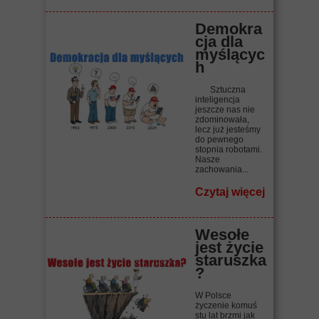
Demokra
cja dla
myślącyc
h
Sztuczna
inteligencja
jeszcze nas nie
zdominowała,
lecz już jesteśmy
do pewnego
stopnia robotami.
Nasze
zachowania...
Czytaj więcej
Wesołe
jest życie
staruszka
?
W Polsce
życzenie komuś
stu lat brzmi jak