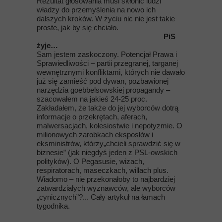
Rezultat głosowania musi skłonić ludzi
władzy do przemyślenia na nowo ich
dalszych kroków. W życiu nic nie jest takie
proste, jak by się chciało.
PiS
żyje…
Sam jestem zaskoczony. Potencjał Prawa i
Sprawiedliwości – partii przegranej, targanej
wewnętrznymi konfliktami, których nie dawało
już się zamieść pod dywan, pozbawionej
narzędzia goebbelsowskiej propagandy –
szacowałem na jakieś 24-25 proc.
Zakładałem, że także do jej wyborców dotrą
informacje o przekrętach, aferach,
malwersacjach, kolesiostwie i nepotyzmie. O
milionowych zarobkach eksposłów i
eksministrów, którzy„chcieli sprawdzić się w
biznesie” (jak niegdyś jeden z PSL-owskich
polityków). O Pegasusie, wizach,
respiratorach, maseczkach, willach plus.
Wiadomo – nie przekonałoby to najbardziej
zatwardziałych wyznawców, ale wyborców
„cynicznych”?... Cały artykuł na łamach
tygodnika.