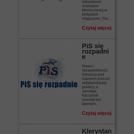
miliarderem
Andriejem
Mielniczenką w
brytyjskim
magazynie „The...
Czytaj więcej
PiS się
rozpadni
e
Prawo i
Sprawiedliwość
trzeszczy pod
naporem jeszcze
radykalniejszej
prawicy, a
Jarosław
Kaczyński
przestał być
dawnym...
Czytaj więcej
Klerystan