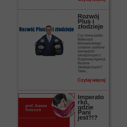
Rozwój
Plus i
złodzieje
Czy nowa partia
Mateusza
Morawieckiego
zostanie zasilona
pieniędzmi
ukradzionymi z
Rządowej Agencji
Rezerw
Strategicznych?
Takie...
Czytaj więcej
Imperato
rko,
gdzie
Pani
jest?!?