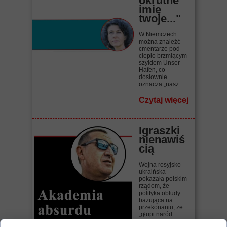
okrutne
imię
twoje..."
W Niemczech
można znaleźć
cmentarze pod
ciepło brzmiącym
szyldem Unser
Hafen, co
dosłownie
oznacza „nasz...
Czytaj więcej
Igraszki
nienawiś
cią
Wojna rosyjsko-
ukraińska
pokazała polskim
rządom, że
polityka obłudy
bazująca na
przekonaniu, że
„głupi naród
wszystko...