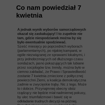
Co nam powiedział 7
kwietnia
A jednak wynik wyborów samorządowych
okazał się zaskakujący! I to zupełnie nie
tam, gdzie niespodzianek można by się
było ewentualnie spodziewać.
Sześć miesięcy po poprzednich wyborach
(parlamentarnych), po nijakiej kampanii, w
ogóle niezwiązanej ze sprawami lokalnymi, i
przy jednobrzmiących od dłuższego czasu
sondażach, jasno pokazujących tak lubiane
przez socjologów tzw. trendy, można było w
ciemno zakładać, że Prawo i Sprawiedliwość
zostanie 7 kwietnia zmiecione z politycznej
powierzchni Ziemi, a koalicja demokratyczna
zadmie w zwycięskie trąby. Nic z tego. Może
to i dobrze. Przynajmniej obecny obóz
rządzący nie będzie miał nadmiernej pokusy,
by ulec triumfalizmowi i bawić się w
odkładanie trudnych decyzji na później.