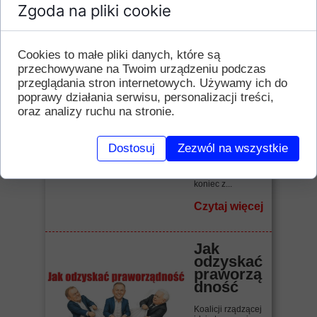
Zgoda na pliki cookie
Czytaj więcej
Cookies to małe pliki danych, które są
"Raj
ameryka
przechowywane na Twoim urządzeniu podczas
ński" bis
przeglądania stron internetowych. Używamy ich do
poprawy działania serwisu, personalizacji treści,
Biadolenie,
oraz analizy ruchu na stronie.
narzekanie,
zrzędzenie,
kwękanie.
Benzyna droga!
Dostosuj
Zezwól na wszystkie
Wszystko drogie!
Inflacja! Jak żyć,
jak związać
koniec z...
Czytaj więcej
Jak
odzyskać
praworzą
dność
Koalicji rządzącej