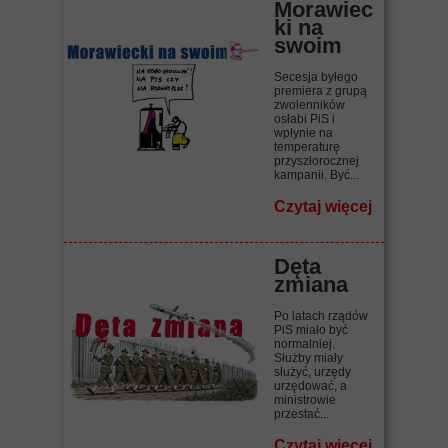
Morawiec
ki na
swoim
Secesja byłego
premiera z grupą
zwolenników
osłabi PiS i
wpłynie na
temperaturę
przyszłorocznej
kampanii. Być...
Czytaj więcej
Dęta
zmiana
Po latach rządów
PiS miało być
normalniej.
Służby miały
służyć, urzędy
urzędować, a
ministrowie
przestać...
Czytaj więcej