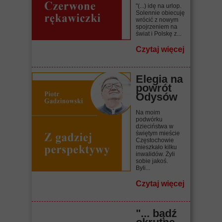
"(...) idę na urlop.
Solennie obiecuję
wrócić z nowym
spojrzeniem na
świat i Polskę z...
Czytaj więcej
Elegia na
powrót
Odysów
Na moim
podwórku
dzieciństwa w
świętym mieście
Częstochowie
mieszkało kilku
inwalidów. Żyli
sobie jakoś.
Byli...
Czytaj więcej
"... bądź