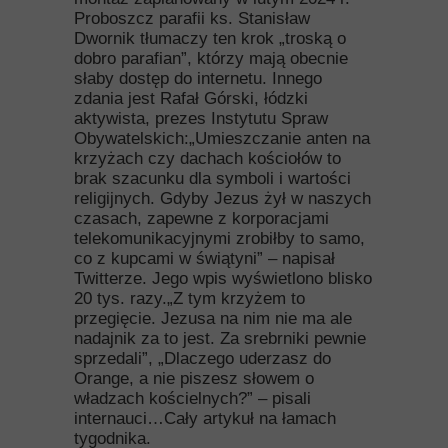
Proboszcz parafii ks. Stanisław
Dwornik tłumaczy ten krok „troską o
dobro parafian”, którzy mają obecnie
słaby dostęp do internetu. Innego
zdania jest Rafał Górski, łódzki
aktywista, prezes Instytutu Spraw
Obywatelskich:„Umieszczanie anten na
krzyżach czy dachach kościołów to
brak szacunku dla symboli i wartości
religijnych. Gdyby Jezus żył w naszych
czasach, zapewne z korporacjami
telekomunikacyjnymi zrobiłby to samo,
co z kupcami w świątyni” – napisał
Twitterze. Jego wpis wyświetlono blisko
20 tys. razy.„Z tym krzyżem to
przegięcie. Jezusa na nim nie ma ale
nadajnik za to jest. Za srebrniki pewnie
sprzedali”, „Dlaczego uderzasz do
Orange, a nie piszesz słowem o
władzach kościelnych?” – pisali
internauci…Cały artykuł na łamach
tygodnika.