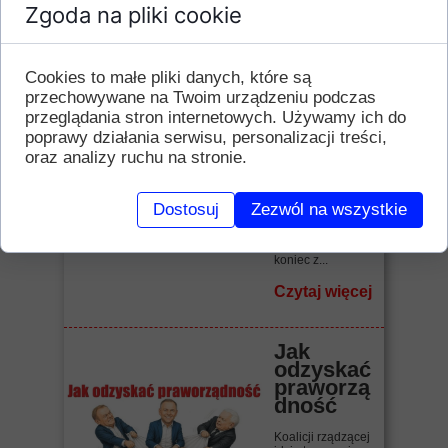
Zgoda na pliki cookie
Czytaj więcej
Cookies to małe pliki danych, które są
"Raj
ameryka
przechowywane na Twoim urządzeniu podczas
ński" bis
przeglądania stron internetowych. Używamy ich do
poprawy działania serwisu, personalizacji treści,
Biadolenie,
oraz analizy ruchu na stronie.
narzekanie,
zrzędzenie,
kwękanie.
Benzyna droga!
Dostosuj
Zezwól na wszystkie
Wszystko drogie!
Inflacja! Jak żyć,
jak związać
koniec z...
Czytaj więcej
Jak
odzyskać
praworzą
dność
Koalicji rządzącej