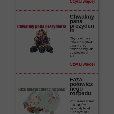
Czytaj więcej
Chwalmy
pana
prezyden
ta
Obywatelu, nie
mów źle o głowie
państwa, bo
trafisz na trzy lata
do więzienia!
Ale...
Czytaj więcej
Faza
połowicz
nego
rozpadu
Poruszenie wśród
politologów
wywołały felieton
oraz wywiad z