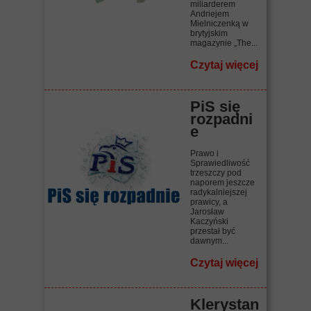
miliarderem
Andriejem
Mielniczenką w
brytyjskim
magazynie „The...
Czytaj więcej
PiS się
rozpadni
e
Prawo i
Sprawiedliwość
trzeszczy pod
naporem jeszcze
radykalniejszej
prawicy, a
Jarosław
Kaczyński
przestał być
dawnym...
Czytaj więcej
Klerystan