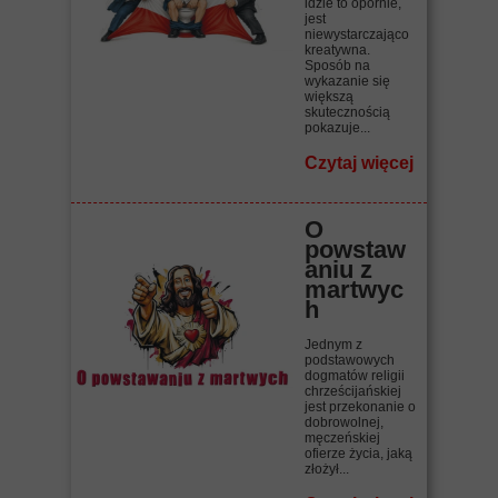
idzie to opornie,
jest
niewystarczająco
kreatywna.
Sposób na
wykazanie się
większą
skutecznością
pokazuje...
Czytaj więcej
O
powstaw
aniu z
martwyc
h
Jednym z
podstawowych
dogmatów religii
chrześcijańskiej
jest przekonanie o
dobrowolnej,
męczeńskiej
ofierze życia, jaką
złożył...