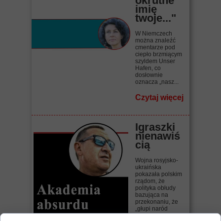
okrutne
imię
twoje..."
W Niemczech
można znaleźć
cmentarze pod
ciepło brzmiącym
szyldem Unser
Hafen, co
dosłownie
oznacza „nasz...
Czytaj więcej
Igraszki
nienawiś
cią
Wojna rosyjsko-
ukraińska
pokazała polskim
rządom, że
polityka obłudy
bazująca na
przekonaniu, że
„głupi naród
wszystko...