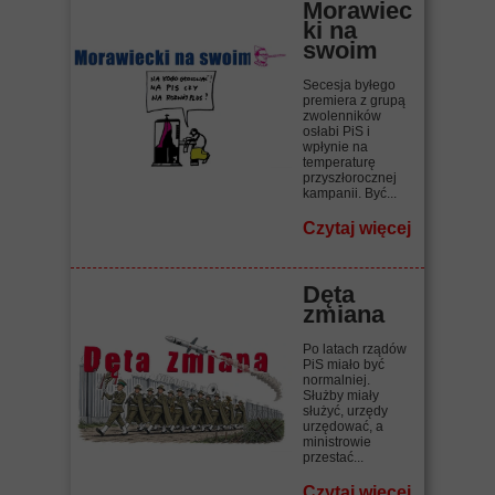
Morawiec
ki na
swoim
Secesja byłego
premiera z grupą
zwolenników
osłabi PiS i
wpłynie na
temperaturę
przyszłorocznej
kampanii. Być...
Czytaj więcej
Dęta
zmiana
Po latach rządów
PiS miało być
normalniej.
Służby miały
służyć, urzędy
urzędować, a
ministrowie
przestać...
Czytaj więcej