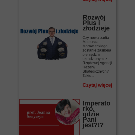
Rozwój
Plus i
złodzieje
Czy nowa partia
Mateusza
Morawieckiego
zostanie zasilona
pieniędzmi
ukradzionymi z
Rządowej Agencji
Rezerw
Strategicznych?
Takie...
Czytaj więcej
Imperato
rko,
gdzie
Pani
jest?!?