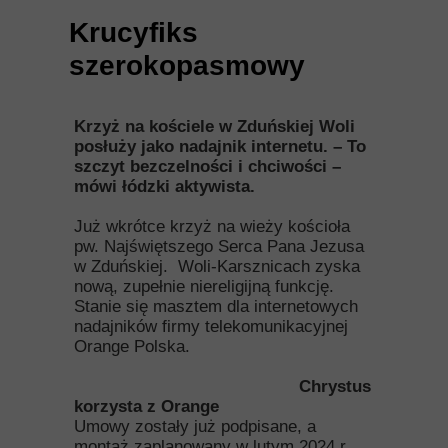
Krucyfiks
szerokopasmowy
Krzyż na kościele w Zduńskiej Woli
posłuży jako nadajnik internetu. – To
szczyt bezczelności i chciwości –
mówi łódzki aktywista.
Już wkrótce krzyż na wieży kościoła
pw. Najświętszego Serca Pana Jezusa
w Zduńskiej. Woli-Karsznicach zyska
nową, zupełnie niereligijną funkcję.
Stanie się masztem dla internetowych
nadajników firmy telekomunikacyjnej
Orange Polska.
Chrystus
korzysta z Orange
Umowy zostały już podpisane, a
montaż zaplanowany w lutym 2024 r.