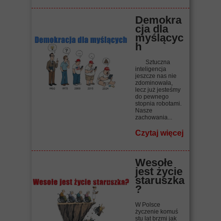
Demokra
cja dla
myślącyc
h
Sztuczna
inteligencja
jeszcze nas nie
zdominowała,
lecz już jesteśmy
do pewnego
stopnia robotami.
Nasze
zachowania...
Czytaj więcej
Wesołe
jest życie
staruszka
?
W Polsce
życzenie komuś
stu lat brzmi jak